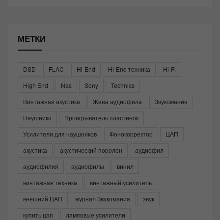
МЕТКИ
DSD
FLAC
Hi-End
Hi-End техника
Hi-Fi
High End
Nas
Sony
Technics
Винтажная акустика
Жена аудиофила
Звукомания
Наушники
Проигрыватель пластинок
Усилители для наушников
Фонокорректор
ЦАП
акустика
акустический поролон
аудиофил
аудиофилия
аудиофилы
винил
винтажная техника
винтажный усилитель
внешний ЦАП
журнал Звукомания
звук
купить цап
ламповые усилители