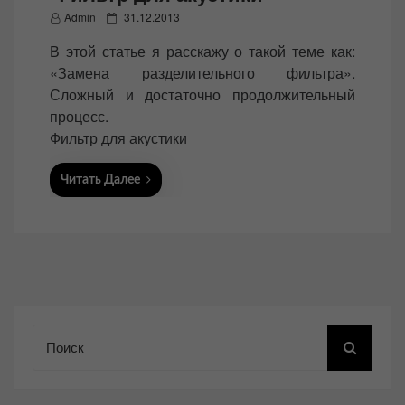
P
Admin
31.12.2013
o
В этой статье я расскажу о такой теме как:
s
«Замена разделительного фильтра».
t
Сложный и достаточно продолжительный
e
процесс.
d
Фильтр для акустики
o
n
Читать Далее
Поиск