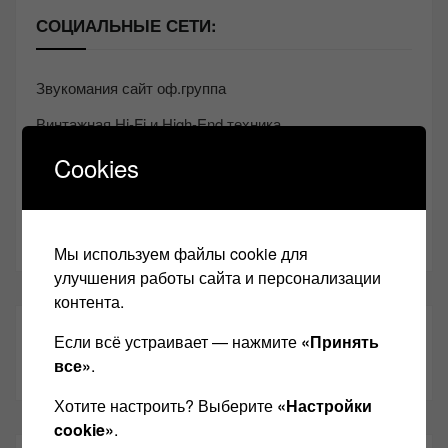
СОЦИАЛЬНЫЕ СЕТИ:
Звукомания сайт оф.группа
Винтажная Hi-Fi и High-End техника
Контакт
Cookies
Одноклассники
Youtube
Мы используем файлы cookie для
улучшения работы сайта и персонализации
контента.
ТАКЖЕ ЧИТАЕМ:
Если всё устраивает — нажмите
«Принять
все»
.
Хотите настроить? Выберите
«Настройки
cookie»
.