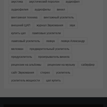
акустика
акустический поролон
аудиофил
аудиофилия
аудиофилы
винил
винтажная техника
винтажный усилитель
внешний ЦАП
журнал Звукомания
звук
купить цап
ламповые усилители
ламповый усилитель
левчук
левчук Александр
меломан
предварительный усилитель
предусилитель
проигрыватель винила
рецензии на альбомы
рецензии на музыку
сабвуфер
сайт Звукомания
стерео
усилитель
усилитель мощности
цап купить