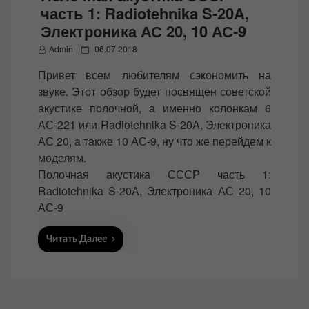
часть 1: Radiotehnika S-20A,
Электроника АС 20, 10 АС-9
P
Admin
06.07.2018
o
Привет всем любителям сэкономить на
s
звуке. Этот обзор будет посвящен советской
t
акустике полочной, а именно колонкам 6
e
АС-221 или Radiotehnika S-20A, Электроника
d
АС 20, а также 10 АС-9, ну что же перейдем к
o
моделям.
n
Полочная акустика СССР часть 1:
Radiotehnika S-20A, Электроника АС 20, 10
АС-9
Читать Далее