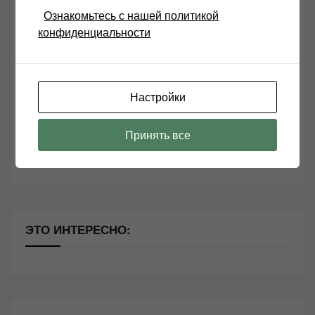
СВЕЖИЕ ЗАПИСИ
Ознакомьтесь с нашей политикой
конфиденциальности
Возьмите друга в салон Hi-Fi техники
Чем дороже аудиотехника, тем лучше звучит?
Настройки
Секреты Hi-Fi
10 способов оптимизации потоковой музыки
Принять все
Почему виниловые пластинки звучат так хорошо?
ЭТО ИНТЕРЕСНО: