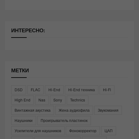
ИНТЕРЕСНО:
МЕТКИ
DSD
FLAC
Hi-End
Hi-End техника
Hi-Fi
High End
Nas
Sony
Technics
Винтажная акустика
Жена аудиофила
Звукомания
Наушники
Проигрыватель пластинок
Усилители для наушников
Фонокорректор
ЦАП