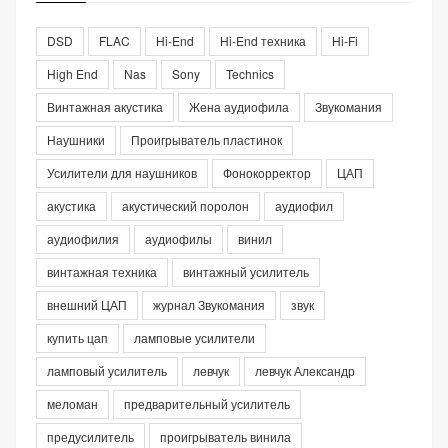
DSD
FLAC
Hi-End
Hi-End техника
Hi-Fi
High End
Nas
Sony
Technics
Винтажная акустика
Жена аудиофила
Звукомания
Наушники
Проигрыватель пластинок
Усилители для наушников
Фонокорректор
ЦАП
акустика
акустический поролон
аудиофил
аудиофилия
аудиофилы
винил
винтажная техника
винтажный усилитель
внешний ЦАП
журнал Звукомания
звук
купить цап
ламповые усилители
ламповый усилитель
левчук
левчук Александр
меломан
предварительный усилитель
предусилитель
проигрыватель винила