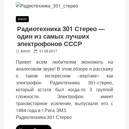
веб-сайта.
ВИНИЛ
Функциональные
Радиотехника 301 Стерео —
Обеспечивают
один из самых лучших
нормальную
электрофонов СССР
работу сайта. Если
P
Admin
01.06.2017
вы откажетесь от
o
использования
Привет всем любителям экономить на
s
этих файлов
аналоговом звуке! В этом обзоре я расскажу
t
cookie, некоторые
о таком интересном «вертаке» как
e
функции веб-сайта
электрофон Радиотехника 301-стерео,
d
исчезнут.
который кстати был когда-то 3 группой
o
сложности. Электрофон имеет
n
транзисторное усиление, выпускали его с
Статистические
1984 года в г.Рига ЭМЗ.
(аналитика)
Радиотехника 301 Стерео
Анализируют
посещаемость