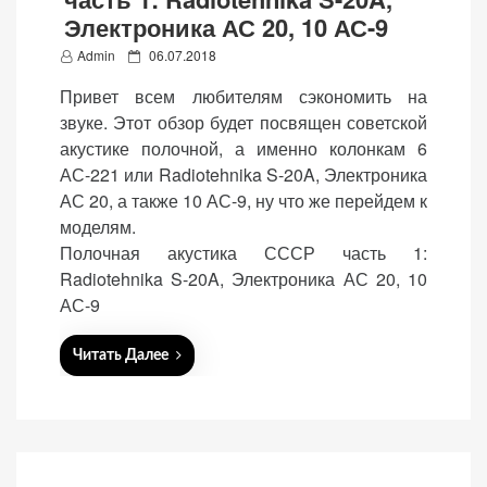
Электроника АС 20, 10 АС-9
P
Admin
06.07.2018
o
Привет всем любителям сэкономить на
s
звуке. Этот обзор будет посвящен советской
«Принять
t
акустике полочной, а именно колонкам 6
все»
e
АС-221 или Radiotehnika S-20A, Электроника
d
АС 20, а также 10 АС-9, ну что же перейдем к
o
моделям.
n
Полочная акустика СССР часть 1:
Обязательные
«Настройки
Radiotehnika S-20A, Электроника АС 20, 10
(технические)
cookie»
АС-9
Необходимы для
работы сайта.
Читать Далее
Сохраняют
настройки,
корзину,
авторизацию. Они
необходимы для
функционирования