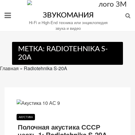
Перейти
к
ЗВУКОМАНИЯ
содержимому
Hi-Fi и High-End техника или энциклопедия
звука и видео
МЕТКА:
RADIOTEHNIKA S-
Настройте
20A
файлы
cookie
Главная
»
Radiotehnika S-20A
для
Звукомания.
АКУСТИКА
Полочная акустика СССР
часть 1: Radiotehnika S-20A,