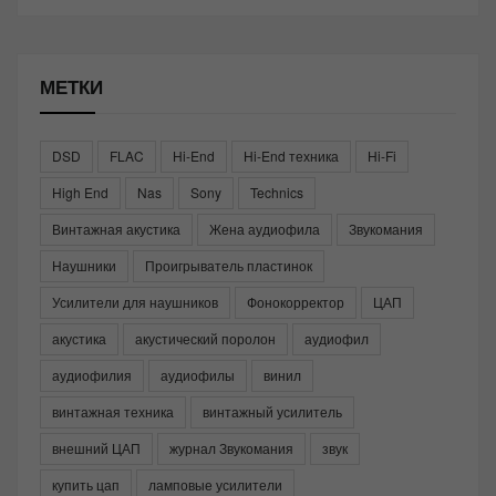
МЕТКИ
DSD
FLAC
Hi-End
Hi-End техника
Hi-Fi
High End
Nas
Sony
Technics
Винтажная акустика
Жена аудиофила
Звукомания
Наушники
Проигрыватель пластинок
Усилители для наушников
Фонокорректор
ЦАП
акустика
акустический поролон
аудиофил
аудиофилия
аудиофилы
винил
винтажная техника
винтажный усилитель
внешний ЦАП
журнал Звукомания
звук
купить цап
ламповые усилители