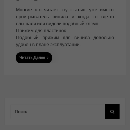
o
Многие кто читает эту статью, уже имеют
s
проигрыватель винила и когда то где-то
t
слышали или видели подобный клэмп.
e
Прижим для пластинок
d
Подобный прижим для винила довольно
o
удобен в плане эксплуатации.
n
Читать Далее
Поиск