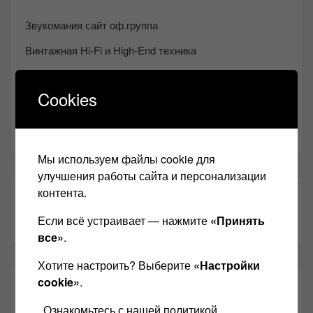
Звукомания сайт оф.группа
Винтажная Hi-Fi и High-End техника
Контакт
Cookies
Одноклассники
Youtube
Мы используем файлы cookie для
улучшения работы сайта и персонализации
контента.
ТАКЖЕ ЧИТАЕМ:
Если всё устраивает — нажмите
«Принять
все»
.
Хотите настроить? Выберите
«Настройки
cookie»
.
СВЕЖИЕ ЗАПИСИ
Ознакомьтесь с нашей политикой