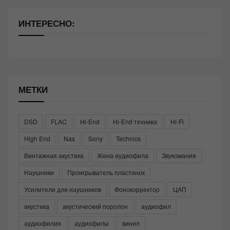
ИНТЕРЕСНО:
МЕТКИ
DSD
FLAC
Hi-End
Hi-End техника
Hi-Fi
High End
Nas
Sony
Technics
Винтажная акустика
Жена аудиофила
Звукомания
Наушники
Проигрыватель пластинок
Усилители для наушников
Фонокорректор
ЦАП
акустика
акустический поролон
аудиофил
аудиофилия
аудиофилы
винил