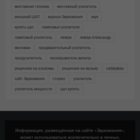
винтажная техника
винтажный усилитель
внешний ЦАП
журнал Звукомания
звук
купить цап
ламповые усилители
ламповый усилитель
левчук
левчук Александр
меломан
предварительный усилитель
предусилитель
проигрыватель винила
рецензии на альбомы
рецензии на музыку
сабвуфер
сайт Звукомания
стерео
усилитель
усилитель мощности
цап купить
Информация, размещённая на сайте «Звукомания»,
может использоваться исключительно в личных,