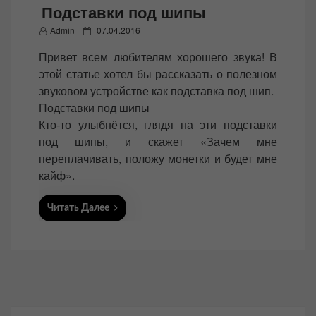
Подставки под шипы
P
Admin
07.04.2016
o
Привет всем любителям хорошего звука! В
s
этой статье хотел бы рассказать о полезном
t
звуковом устройстве как подставка под шип.
e
Подставки под шипы
d
Кто-то улыбнётся, глядя на эти подставки
o
под шипы, и скажет «Зачем мне
n
переплачивать, положу монетки и будет мне
кайф».
Читать Далее