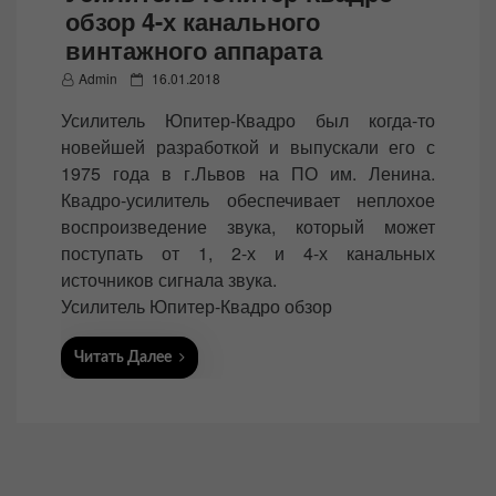
обзор 4-х канального
винтажного аппарата
P
Admin
16.01.2018
o
Усилитель Юпитер-Квадро был когда-то
s
новейшей разработкой и выпускали его с
t
1975 года в г.Львов на ПО им. Ленина.
e
Квадро-усилитель обеспечивает неплохое
d
воспроизведение звука, который может
o
поступать от 1, 2-х и 4-х канальных
n
источников сигнала звука.
Усилитель Юпитер-Квадро обзор
Читать Далее