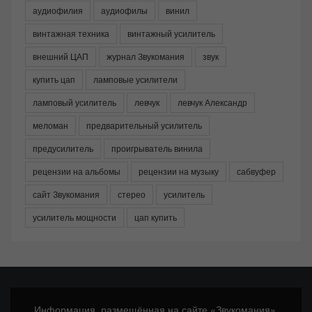
аудиофилия
аудиофилы
винил
винтажная техника
винтажный усилитель
внешний ЦАП
журнал Звукомания
звук
купить цап
ламповые усилители
ламповый усилитель
левчук
левчук Александр
меломан
предварительный усилитель
предусилитель
проигрыватель винила
рецензии на альбомы
рецензии на музыку
сабвуфер
сайт Звукомания
стерео
усилитель
усилитель мощности
цап купить
Информация, размещённая на сайте «Звукомания»,