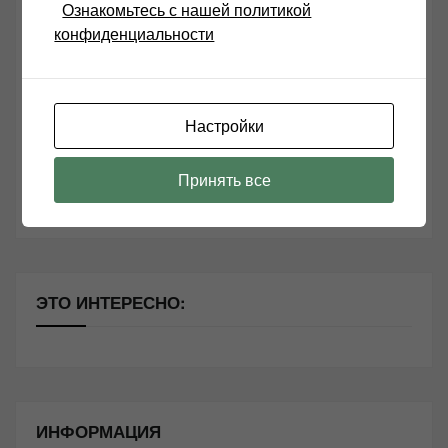
Ознакомьтесь с нашей политикой
конфиденциальности
Возьмите друга в салон Hi-Fi техники
Чем дороже аудиотехника, тем лучше звучит?
Настройки
Секреты Hi-Fi
10 способов оптимизации потоковой музыки
Принять все
Почему виниловые пластинки звучат так хорошо?
ЭТО ИНТЕРЕСНО:
ИНФОРМАЦИЯ