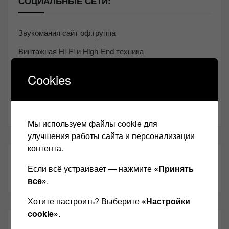
СОЦИАЛЬНЫЕ СЕТИ:
Звукомания сайт оф.группа
Винтажная Hi-Fi и High-End техника
Контакт
Cookies
Одноклассники
Youtube
Мы используем файлы cookie для
улучшения работы сайта и персонализации
контента.
ТАКЖЕ ЧИТАЕМ:
Если всё устраивает — нажмите
«Принять
все»
.
Хотите настроить? Выберите
«Настройки
cookie»
.
СВЕЖИЕ ЗАПИСИ