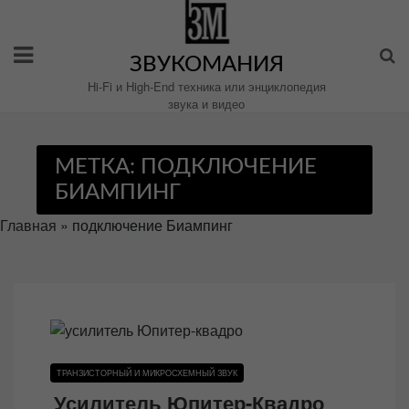
Перейти
к
содержимому
ЗВУКОМАНИЯ
Hi-Fi и High-End техника или энциклопедия
звука и видео
МЕТКА:
ПОДКЛЮЧЕНИЕ
БИАМПИНГ
Главная
»
подключение Биампинг
ТРАНЗИСТОРНЫЙ И МИКРОСХЕМНЫЙ ЗВУК
Усилитель Юпитер-Квадро