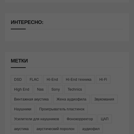
ИНТЕРЕСНО:
МЕТКИ
DSD
FLAC
Hi-End
Hi-End техника
Hi-Fi
High End
Nas
Sony
Technics
Винтажная акустика
Жена аудиофила
Звукомания
Наушники
Проигрыватель пластинок
Усилители для наушников
Фонокорректор
ЦАП
акустика
акустический поролон
аудиофил