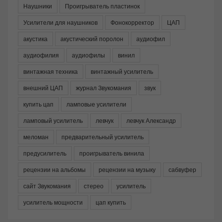
Наушники
Проигрыватель пластинок
Усилители для наушников
Фонокорректор
ЦАП
акустика
акустический поролон
аудиофил
аудиофилия
аудиофилы
винил
винтажная техника
винтажный усилитель
внешний ЦАП
журнал Звукомания
звук
купить цап
ламповые усилители
ламповый усилитель
левчук
левчук Александр
меломан
предварительный усилитель
предусилитель
проигрыватель винила
рецензии на альбомы
рецензии на музыку
сабвуфер
сайт Звукомания
стерео
усилитель
усилитель мощности
цап купить