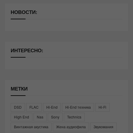
НОВОСТИ:
ИНТЕРЕСНО:
МЕТКИ
DSD
FLAC
Hi-End
Hi-End техника
Hi-Fi
High End
Nas
Sony
Technics
Винтажная акустика
Жена аудиофила
Звукомания