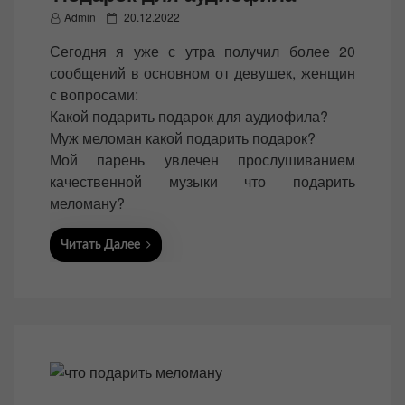
P
Admin
20.12.2022
o
Сегодня я уже с утра получил более 20
s
сообщений в основном от девушек, женщин
t
с вопросами:
e
Какой подарить подарок для аудиофила?
d
Муж меломан какой подарить подарок?
o
Мой парень увлечен прослушиванием
n
качественной музыки что подарить
меломану?
Читать Далее