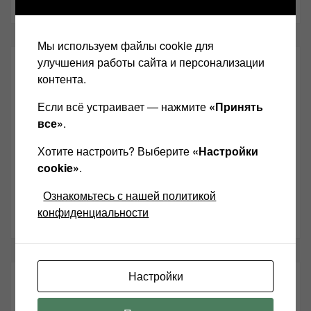
Мы используем файлы cookie для
улучшения работы сайта и персонализации
СОЦИАЛЬНЫЕ СЕТИ:
контента.
Если всё устраивает — нажмите
«Принять
Звукомания сайт оф.группа
все»
.
Винтажная Hi-Fi и High-End техника
Хотите настроить? Выберите
«Настройки
Контакт
cookie»
.
Одноклассники
Ознакомьтесь с нашей политикой
Youtube
конфиденциальности
Настройки
ТАКЖЕ ЧИТАЕМ: