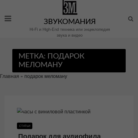
Перейти
к
содержимому
ЗВУКОМАНИЯ
Hi-Fi и High-End техника или энциклопедия
звука и видео
МЕТКА:
ПОДАРОК
МЕЛОМАНУ
Главная
»
подарок меломану
СТАТЬИ
Подарок для аудиофила