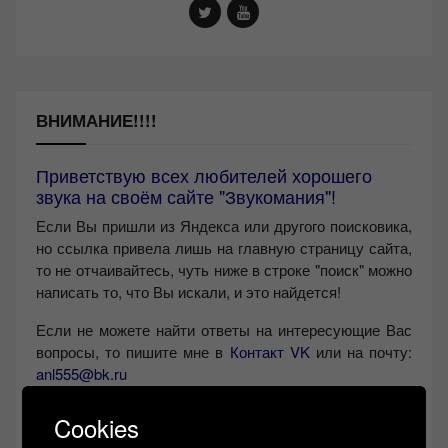
ВНИМАНИЕ!!!!
Приветствую всех любителей хорошего
звука на своём сайте "Звукомания"!
Если Вы пришли из Яндекса или другого поисковика,
но ссылка привела лишь на главную страницу сайта,
то не отчаивайтесь, чуть ниже в строке "поиск" можно
написать то, что Вы искали, и это найдется!
Если не можете найти ответы на интересующие Вас
вопросы, то пишите мне в
Контакт VK
или на почту:
anl555@bk.ru
Желаю Вам найти свой звук, с уважением,
Левчук
Cookies
Александр Николаевич!