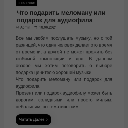
СПРАВОЧНИК
Что подарить меломану или
подарок для аудиофила
P
Admin
18.06.2021
o
Все мы любим послушать музыку, но с той
s
разницей, что один человек делает это время
t
от времени, а другой не может прожить без
e
любимой композиции и дня. В данном
d
обзоре мы хотим поговорить о выборе
o
подарка ценителю хорошей музыки.
n
Что подарить меломану или подарок для
аудиофила
Презент или подарок аудиофилу может быть
дорогим, солидными или просто милым,
небольшим, но тематическим.
Читать Далее