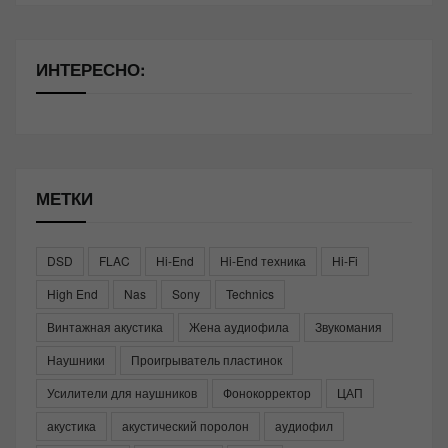
ИНТЕРЕСНО:
МЕТКИ
DSD
FLAC
Hi-End
Hi-End техника
Hi-Fi
High End
Nas
Sony
Technics
Винтажная акустика
Жена аудиофила
Звукомания
Наушники
Проигрыватель пластинок
Усилители для наушников
Фонокорректор
ЦАП
акустика
акустический поролон
аудиофил