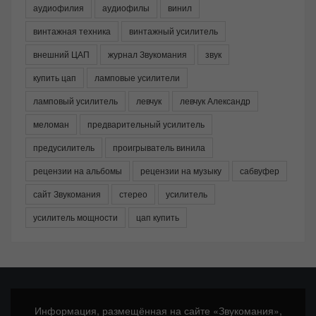
аудиофилия
аудиофилы
винил
винтажная техника
винтажный усилитель
внешний ЦАП
журнал Звукомания
звук
купить цап
ламповые усилители
ламповый усилитель
левчук
левчук Александр
меломан
предварительный усилитель
предусилитель
проигрыватель винила
рецензии на альбомы
рецензии на музыку
сабвуфер
сайт Звукомания
стерео
усилитель
усилитель мощности
цап купить
Информация, размещённая на сайте «Звукомания»,