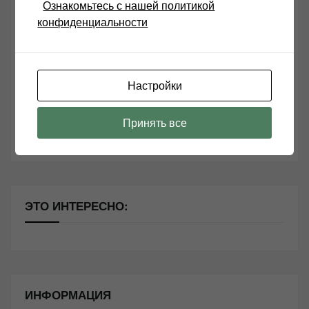
Ознакомьтесь с нашей политикой
конфиденциальности
Возьмите друга в салон Hi-Fi техники
Чем дороже аудиотехника, тем лучше звучит?
Настройки
Секреты Hi-Fi
10 способов оптимизации потоковой музыки
Принять все
Почему виниловые пластинки звучат так хорошо?
ЭТО ИНТЕРЕСНО:
ИНФОРМАЦИЯ