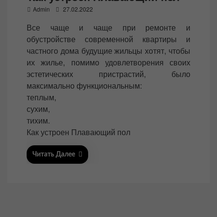
P
Admin
27.02.2022
o
Все чаще и чаще при ремонте и
s
обустройстве современной квартиры и
t
частного дома будущие жильцы хотят, чтобы
e
их жилье, помимо удовлетворения своих
d
эстетических пристрастий, было
o
максимально функциональным:
n
теплым,
сухим,
тихим.
Как устроен Плавающий пол
Читать Далее