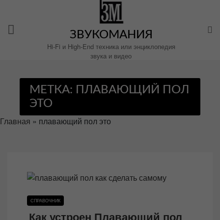
Перейти
к
содержимому
ЗВУКОМАНИЯ
Hi-Fi и High-End техника или энциклопедия
звука и видео
МЕТКА:
ПЛАВАЮЩИЙ ПОЛ
ЭТО
Главная
»
плавающий пол это
СПРАВОЧНИК
Как устроен Плавающий пол