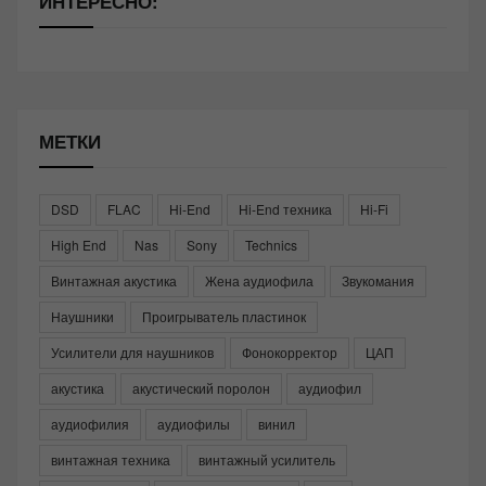
ИНТЕРЕСНО:
МЕТКИ
DSD
FLAC
Hi-End
Hi-End техника
Hi-Fi
High End
Nas
Sony
Technics
Винтажная акустика
Жена аудиофила
Звукомания
Наушники
Проигрыватель пластинок
Усилители для наушников
Фонокорректор
ЦАП
акустика
акустический поролон
аудиофил
аудиофилия
аудиофилы
винил
винтажная техника
винтажный усилитель