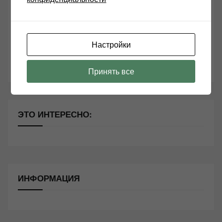
Чем дороже аудиотехника, тем лучше звучит?
Секреты Hi-Fi
Настройки
10 способов оптимизации потоковой музыки
Почему виниловые пластинки звучат так хорошо?
Принять все
ЭТО ИНТЕРЕСНО:
ИНФОРМАЦИЯ