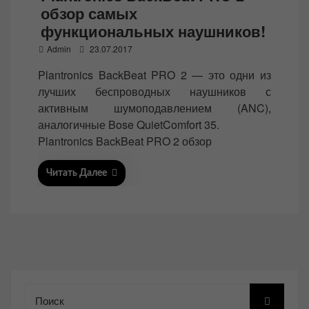
обзор самых
функциональных наушников!
P
Admin
23.07.2017
o
Plantronics BackBeat PRO 2 — это одни из
s
лучших беспроводных наушников с
t
активным шумоподавлением (ANC),
e
аналогичные Bose QuietComfort 35.
d
Plantronics BackBeat PRO 2 обзор
o
n
Читать Далее
Поиск