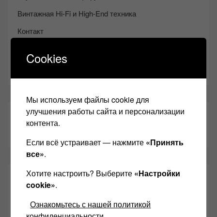
Винтажная Hi-Fi и High-End техника
Контакт
Одноклассники
Cookies
Youtube
Мы используем файлы cookie для
улучшения работы сайта и персонализации
ТАКЖЕ ЧИТАЕМ:
контента.
Если всё устраивает — нажмите
«Принять
все»
.
Хотите настроить? Выберите
«Настройки
СВЕЖИЕ ЗАПИСИ
cookie»
.
Ознакомьтесь с нашей политикой
Возьмите друга в салон Hi-Fi техники
конфиденциальности