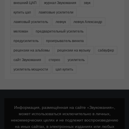
внешний ЦАП
журнал Звукомания
звук
купить цап
ламповые усилители
ламповый усилитель
левчук
левчук Александр
меломан
предварительный усилитель
предусилитель
проигрыватель винила
рецензии на альбомы
рецензии на музыку
сабвуфер
сайт Звукомания
стерео
усилитель
усилитель мощности
цап купить
Информация, размещённая на сайте «Звукомания»,
может использоваться исключительно в личных,
некоммерческих целях и не подлежит воспроизведению
на иных сайтах, в электронных изданиях или любых