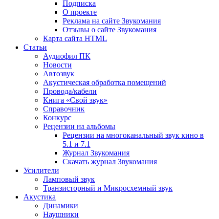
Подписка
О проекте
Реклама на сайте Звукомания
Отзывы о сайте Звукомания
Карта сайта HTML
Статьи
Аудиофил ПК
Новости
Автозвук
Акустическая обработка помещений
Провода/кабели
Книга «Свой звук»
Справочник
Конкурс
Рецензии на альбомы
Рецензии на многоканальный звук кино в
5.1 и 7.1
Журнал Звукомания
Скачать журнал Звукомания
Усилители
Ламповый звук
Транзисторный и Микросхемный звук
Акустика
Динамики
Наушники