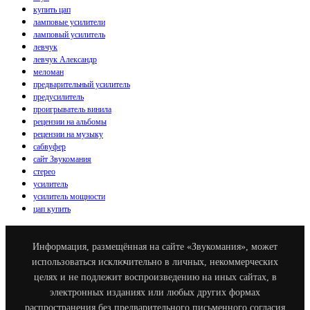
купить цап
ламповые усилители
ламповый усилитель
левчук
левчук Александр
меломан
предварительный усилитель
предусилитель
проигрыватель винила
рецензии на альбомы
рецензии на музыку
сабвуфер
сайт Звукомания
стерео
усилитель
усилитель мощности
цап купить
Информация, размещённая на сайте «Звукомания», может
использоваться исключительно в личных, некоммерческих
целях и не подлежит воспроизведению на иных сайтах, в
электронных изданиях или любых других формах
распространения без предварительного письменного согласия