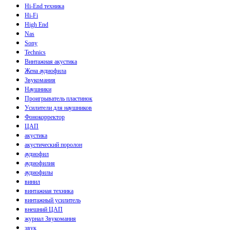
Hi-End техника
Hi-Fi
High End
Nas
Sony
Technics
Винтажная акустика
Жена аудиофила
Звукомания
Наушники
Проигрыватель пластинок
Усилители для наушников
Фонокорректор
ЦАП
акустика
акустический поролон
аудиофил
аудиофилия
аудиофилы
винил
винтажная техника
винтажный усилитель
внешний ЦАП
журнал Звукомания
звук