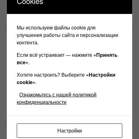
Cookies
Желаю Вам найти свой звук, с уважением,
Левчук
Александр Николаевич!
Мы используем файлы cookie для
улучшения работы сайта и персонализации
контента.
СОЦИАЛЬНЫЕ СЕТИ:
Если всё устраивает — нажмите
«Принять
все»
.
Звукомания сайт оф.группа
Хотите настроить? Выберите
«Настройки
Винтажная Hi-Fi и High-End техника
cookie»
.
Контакт
Ознакомьтесь с нашей политикой
Одноклассники
конфиденциальности
Youtube
Настройки