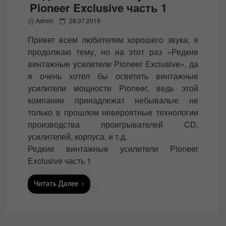
Pioneer Exclusive часть 1
P
Admin
28.07.2019
o
Привет всем любителям хорошего звука, я
s
продолжаю тему, но на этот раз «Редкие
t
винтажные усилители Pioneer Exclusive», да
e
я очень хотел бы осветить винтажные
d
усилители мощности Pioneer, ведь этой
o
компании принадлежат небывалые не
n
только в прошлом невероятные технологии
производства проигрывателей CD,
усилителей, корпуса, и т.д.
Редкие винтажные усилители Pioneer
Exclusive часть 1
Читать Далее