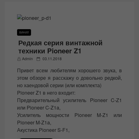
ВИНИЛ
Редкая серия винтажной
техники Pioneer Z1
P
Admin
03.11.2018
o
Привет всем любителям хорошего звука, в
s
этом обзоре я расскажу о довольно редкой,
t
но хаендовой серии (или комплекта)
e
Pioneer Z1 в него входит:
d
Предварительный усилитель Pioneer C-Z1
o
или Pioneer C-Z1a,
n
Усилитель мощности Pioneer M-Z1 или
Pioneer M-Z1a,
Акустика Pioneer S-F1,