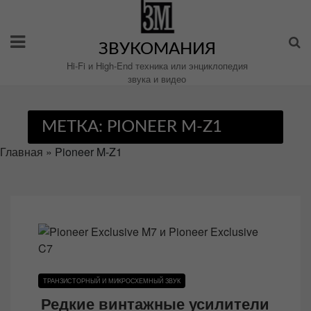
Перейти
к
содержимому
ЗВУКОМАНИЯ
Hi-Fi и High-End техника или энциклопедия
звука и видео
МЕТКА:
PIONEER M-Z1
Главная
»
Pioneer M-Z1
ТРАНЗИСТОРНЫЙ И МИКРОСХЕМНЫЙ ЗВУК
Редкие винтажные усилители