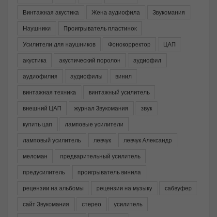
Винтажная акустика
Жена аудиофила
Звукомания
Наушники
Проигрыватель пластинок
Усилители для наушников
Фонокорректор
ЦАП
акустика
акустический поролон
аудиофил
аудиофилия
аудиофилы
винил
винтажная техника
винтажный усилитель
внешний ЦАП
журнал Звукомания
звук
купить цап
ламповые усилители
ламповый усилитель
левчук
левчук Александр
меломан
предварительный усилитель
предусилитель
проигрыватель винила
рецензии на альбомы
рецензии на музыку
сабвуфер
сайт Звукомания
стерео
усилитель