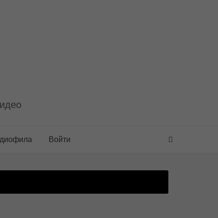
видео
удиофила
Войти