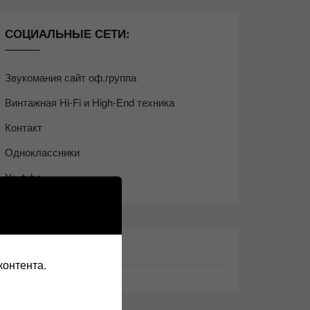
СОЦИАЛЬНЫЕ СЕТИ:
Звукомания сайт оф.группа
Винтажная Hi-Fi и High-End техника
Контакт
Одноклассники
Youtube
ТАКЖЕ ЧИТАЕМ:
контента.