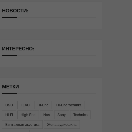
НОВОСТИ:
ИНТЕРЕСНО:
МЕТКИ
DSD
FLAC
Hi-End
Hi-End техника
Hi-Fi
High End
Nas
Sony
Technics
Винтажная акустика
Жена аудиофила