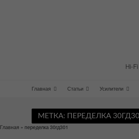
Перейти
к
содержимому
Hi-F
Главная
Статьи
Усилители
МЕТКА:
ПЕРЕДЕЛКА 30ГД3
Главная
»
переделка 30гд301