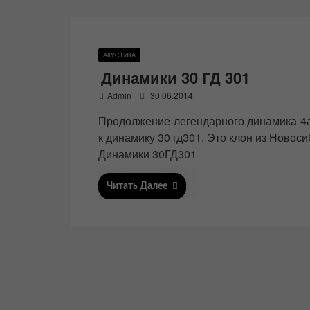
АКУСТИКА
Динамики 30 ГД 301
P
Admin
30.06.2014
o
Продолжение легендарного динамика 4а
s
t
к динамику 30 гд301. Это клон из Ново
e
Динамики 30ГД301
d
o
n
Читать Далее