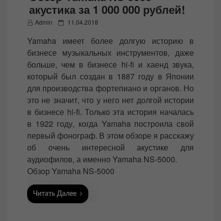
акустика за 1 000 000 рублей!
P
Admin
11.04.2018
o
Yamaha имеет более долгую историю в
s
бизнесе музыкальных инструментов, даже
t
больше, чем в бизнесе hi-fi и хаенд звука,
e
который был создан в 1887 году в Японии
d
для производства фортепиано и органов. Но
o
это не значит, что у него нет долгой истории
n
в бизнесе hi-fi. Только эта история началась
в 1922 году, когда Yamaha построила свой
первый фонограф. В этом обзоре я расскажу
об очень интересной акустике для
аудиофилов, а именно Yamaha NS-5000.
Обзор Yamaha NS-5000
Читать Далее