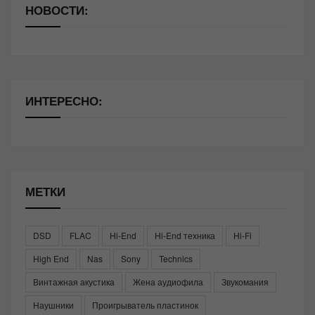
НОВОСТИ:
ИНТЕРЕСНО:
МЕТКИ
DSD
FLAC
Hi-End
Hi-End техника
Hi-Fi
High End
Nas
Sony
Technics
Винтажная акустика
Жена аудиофила
Звукомания
Наушники
Проигрыватель пластинок