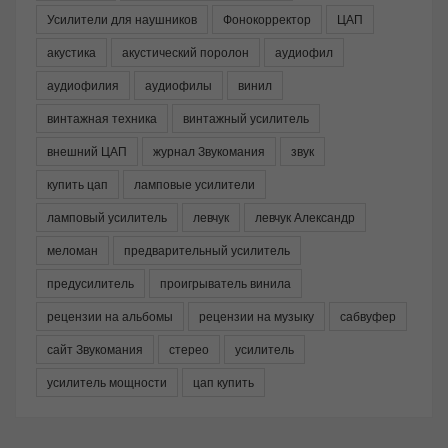
Усилители для наушников
Фонокорректор
ЦАП
акустика
акустический поролон
аудиофил
аудиофилия
аудиофилы
винил
винтажная техника
винтажный усилитель
внешний ЦАП
журнал Звукомания
звук
купить цап
ламповые усилители
ламповый усилитель
левчук
левчук Александр
меломан
предварительный усилитель
предусилитель
проигрыватель винила
рецензии на альбомы
рецензии на музыку
сабвуфер
сайт Звукомания
стерео
усилитель
усилитель мощности
цап купить