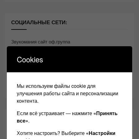
СОЦИАЛЬНЫЕ СЕТИ:
Звукомания сайт оф.группа
Винтажная Hi-Fi и High-End техника
Cookies
Контакт
Одноклассники
Мы используем файлы cookie для
Youtube
улучшения работы сайта и персонализации
контента.
Если всё устраивает — нажмите
«Принять
ТАКЖЕ ЧИТАЕМ:
все»
.
Хотите настроить? Выберите
«Настройки