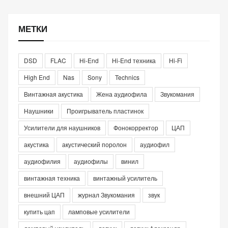
МЕТКИ
DSD
FLAC
Hi-End
Hi-End техника
Hi-Fi
High End
Nas
Sony
Technics
Винтажная акустика
Жена аудиофила
Звукомания
Наушники
Проигрыватель пластинок
Усилители для наушников
Фонокорректор
ЦАП
акустика
акустический поролон
аудиофил
аудиофилия
аудиофилы
винил
винтажная техника
винтажный усилитель
внешний ЦАП
журнал Звукомания
звук
купить цап
ламповые усилители