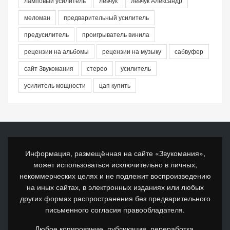
ламповый усилитель
левчук
левчук Александр
меломан
предварительный усилитель
предусилитель
проигрыватель винила
рецензии на альбомы
рецензии на музыку
сабвуфер
сайт Звукомания
стерео
усилитель
усилитель мощности
цап купить
Информация, размещённая на сайте «Звукомания»,
может использоваться исключительно в личных,
некоммерческих целях и не подлежит воспроизведению
на иных сайтах, в электронных изданиях или любых
других формах распространения без предварительного
письменного согласия правообладателя.
Любое копирование, публикация, переработка,