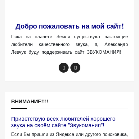
(Яндекс.Метрика).
Анонимно, без
персональных
Добро пожаловать на мой сайт!
данных.
Пока на планете Земля существуют настоящие
любители качественного звука, я, Александр
Маркетинговые
Левчук буду поддерживать сайт ЗВУКОМАНИЯ!
(реклама)
Яндекс.Директ:
персонализированная
реклама на основе
ваших интересов.
Рассказывая о своих
интересах и
ВНИМАНИЕ!!!!
поведении при
посещении нашего
Приветствую всех любителей хорошего
сайта, вы повышаете
звука на своём сайте "Звукомания"!
вероятность
Если Вы пришли из Яндекса или другого поисковика,
просмотра