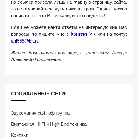
но ссылка привела лишь на главную страницу сайта,
персонализированного
то не отчаивайтесь, чуть ниже в строке "поиск" можно
контента и
написать то, что Вы искали, и это найдется!
предложений.
Если не можете найти ответы на интересующие Вас
вопросы, то пишите мне в
Контакт VK
или на почту:
anl555@bk.ru
Желаю Вам найти свой звук, с уважением,
Левчук
Александр Николаевич!
СОЦИАЛЬНЫЕ СЕТИ:
Звукомания сайт оф.группа
Винтажная Hi-Fi и High-End техника
Контакт