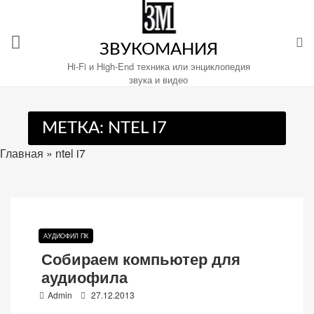
Перейти
к
содержимому
ЗВУКОМАНИЯ
Hi-Fi и High-End техника или энциклопедия
звука и видео
Настройте
МЕТКА:
NTEL I7
файлы
cookie
Главная
»
ntel i7
для
Звукомания.
АУДИОФИЛ ПК
Собираем компьютер для
аудиофила
P
Admin
27.12.2013
o