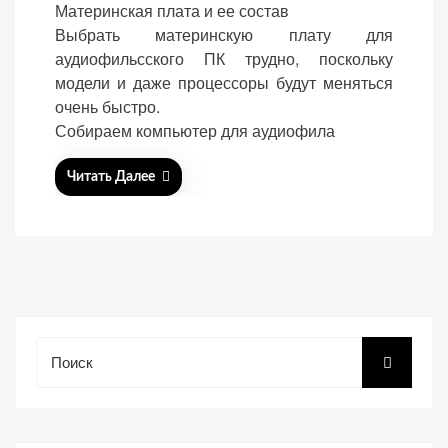
Материнская плата и ее состав
s
Выбрать материнскую плату для
t
аудиофильсского ПК трудно, поскольку
e
модели и даже процессоры будут меняться
d
очень быстро.
o
«Принять
Собираем компьютер для аудиофила
n
все»
Читать Далее
Обязательные
«Настройки
(технические)
cookie»
Необходимы для
работы сайта.
Сохраняют
Поиск
настройки,
корзину,
авторизацию. Они
необходимы для
функционирования