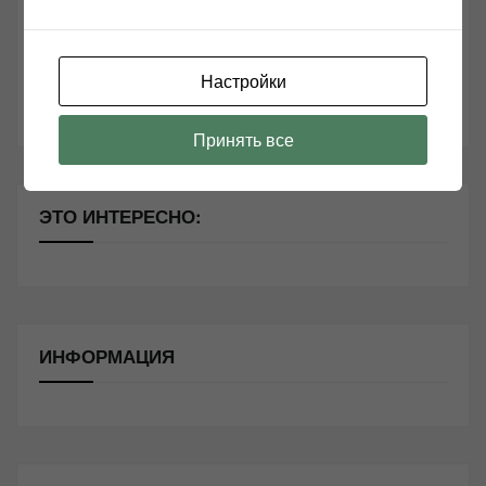
Секреты Hi-Fi
10 способов оптимизации потоковой музыки
Настройки
Почему виниловые пластинки звучат так хорошо?
Принять все
ЭТО ИНТЕРЕСНО:
ИНФОРМАЦИЯ