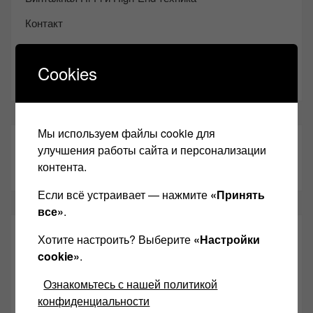
Контакт
Одноклассники
Cookies
Youtube
Мы используем файлы cookie для
ТАКЖЕ ЧИТАЕМ:
улучшения работы сайта и персонализации
контента.
Если всё устраивает — нажмите
«Принять
все»
.
СВЕЖИЕ ЗАПИСИ
Хотите настроить? Выберите
«Настройки
cookie»
.
Возьмите друга в салон Hi-Fi техники
Ознакомьтесь с нашей политикой
конфиденциальности
Чем дороже аудиотехника, тем лучше звучит?