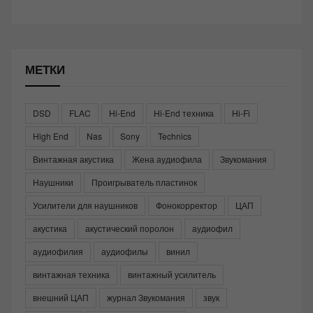
МЕТКИ
DSD
FLAC
Hi-End
Hi-End техника
Hi-Fi
High End
Nas
Sony
Technics
Винтажная акустика
Жена аудиофила
Звукомания
Наушники
Проигрыватель пластинок
Усилители для наушников
Фонокорректор
ЦАП
акустика
акустический поролон
аудиофил
аудиофилия
аудиофилы
винил
винтажная техника
винтажный усилитель
внешний ЦАП
журнал Звукомания
звук