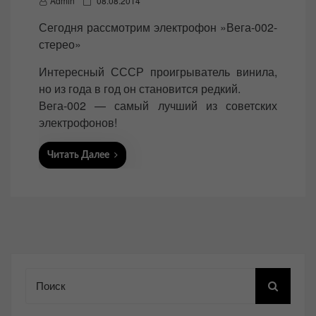
Admin
08.08.2014
o
Сегодня рассмотрим электрофон »Вега-002-
s
стерео»
t
e
Интересный СССР проигрыватель винила,
d
но из года в год он становится редкий.
o
Вега-002 — самый лучший из советских
n
электрофонов!
Читать Далее
Поиск