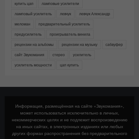
купить цап
ламповые усилители
ламповый усилитель
левчук
левчук Александр
меломан
предварительный усилитель
предусилитель
проигрыватель винила
рецензии на альбомы
рецензии на музыку
сабвуфер
сайт Звукомания
стерео
усилитель
усилитель мощности
цап купить
Информация, размещённая на сайте «Звукомания»,
может использоваться исключительно в личных,
некоммерческих целях и не подлежит воспроизведению
на иных сайтах, в электронных изданиях или любых
других формах распространения без предварительного