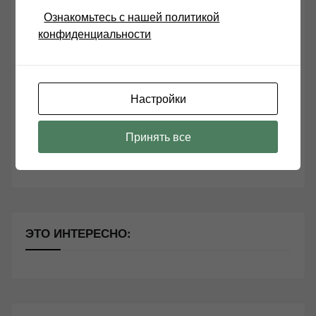
СВЕЖИЕ ЗАПИСИ
Ознакомьтесь с нашей политикой
конфиденциальности
Возьмите друга в салон Hi-Fi техники
Чем дороже аудиотехника, тем лучше звучит?
Настройки
Секреты Hi-Fi
10 способов оптимизации потоковой музыки
Принять все
Почему виниловые пластинки звучат так хорошо?
ЭТО ИНТЕРЕСНО: