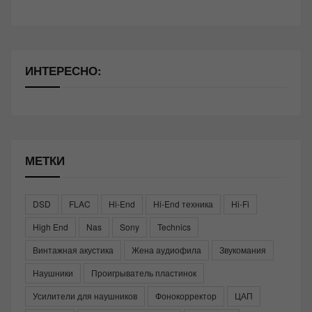
ИНТЕРЕСНО:
МЕТКИ
DSD
FLAC
Hi-End
Hi-End техника
Hi-Fi
High End
Nas
Sony
Technics
Винтажная акустика
Жена аудиофила
Звукомания
Наушники
Проигрыватель пластинок
Усилители для наушников
Фонокорректор
ЦАП