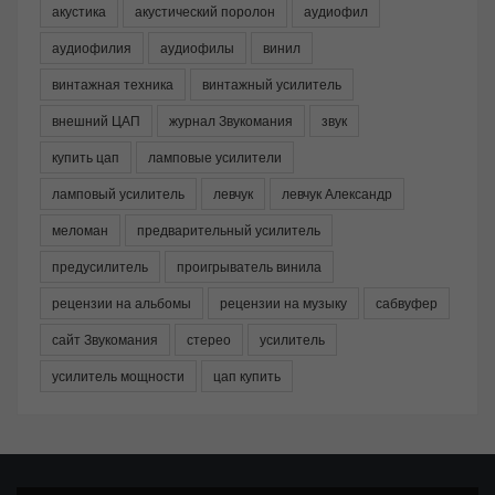
акустика
акустический поролон
аудиофил
аудиофилия
аудиофилы
винил
винтажная техника
винтажный усилитель
внешний ЦАП
журнал Звукомания
звук
купить цап
ламповые усилители
ламповый усилитель
левчук
левчук Александр
меломан
предварительный усилитель
предусилитель
проигрыватель винила
рецензии на альбомы
рецензии на музыку
сабвуфер
сайт Звукомания
стерео
усилитель
усилитель мощности
цап купить