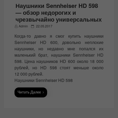
Наушники Sennheiser HD 598
— обзор недорогих и
чрезвычайно универсальных
P
Admin
22.05.2017
o
Когда-то давно я смог купить наушники
s
Sennheiser HD 600, довольно неплохие
t
наушники, но недавно мне попался их
e
маленький брат, наушники Sennheiser HD
d
598. Цена наушников HD 600 около 18 000
o
рублей, но HD 598 стоят меньше около
n
12 000 рублей.
Наушники Sennheiser HD 598
Читать Далее