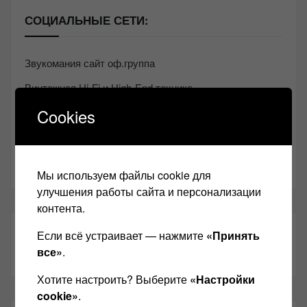
СОЦИАЛЬНЫЕ СЕТИ:
Звукомания сайт оф.группа
Винтажная Hi-Fi и High-End техника
Cookies
Контакт
Одноклассники
Youtube
Мы используем файлы cookie для
улучшения работы сайта и персонализации
контента.
ТАКЖЕ ЧИТАЕМ:
Если всё устраивает — нажмите
«Принять
все»
.
Хотите настроить? Выберите
«Настройки
cookie»
.