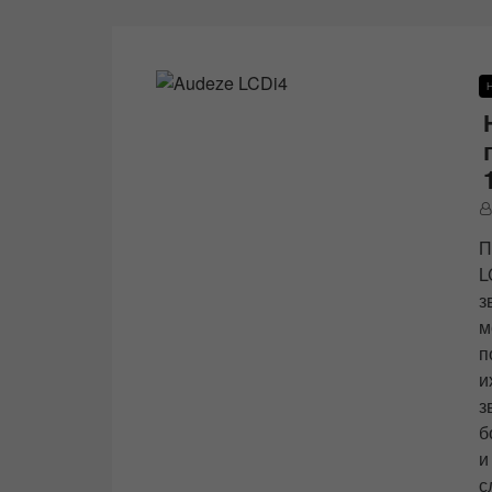
П
L
з
п
и
з
б
и
с