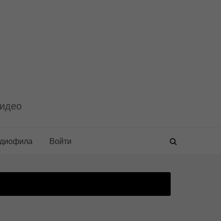
видео
удиофила
Войти