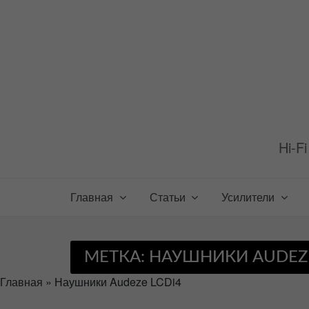
Перейти
к
содержимому
Hi-F
Главная
Статьи
Усилители
МЕТКА:
НАУШНИКИ AUDEZE
Главная
»
Наушники Audeze LCDi4