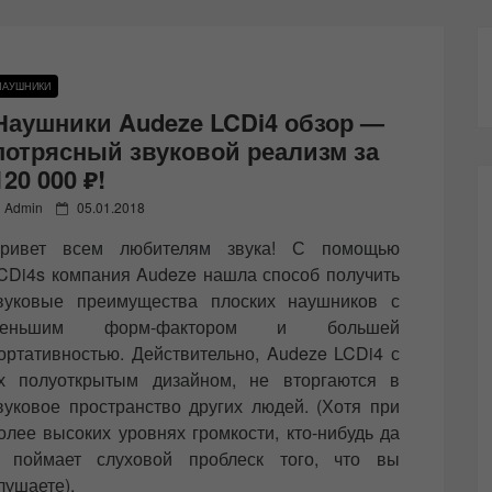
НАУШНИКИ
Наушники Audeze LCDi4 обзор —
потрясный звуковой реализм за
120 000 ₽!
P
Admin
05.01.2018
o
ривет всем любителям звука! С помощью
s
t
CDi4s компания Audeze нашла способ получить
e
вуковые преимущества плоских наушников с
d
меньшим форм-фактором и большей
o
n
ортативностью. Действительно, Audeze LCDi4 с
х полуоткрытым дизайном, не вторгаются в
вуковое пространство других людей. (Хотя при
олее высоких уровнях громкости, кто-нибудь да
 поймает слуховой проблеск того, что вы
лушаете).