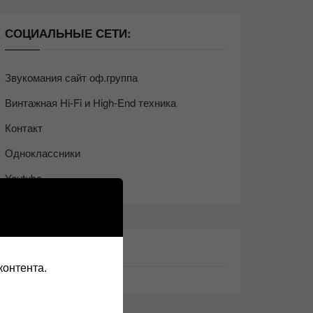
СОЦИАЛЬНЫЕ СЕТИ:
Звукомания сайт оф.группа
Винтажная Hi-Fi и High-End техника
Контакт
Одноклассники
Youtube
ТАКЖЕ ЧИТАЕМ:
контента.