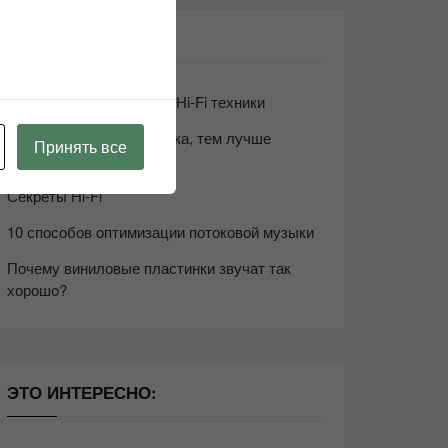
СВЕЖИЕ ЗАПИСИ
Возьмите друга в салон Hi-Fi техники
Чем дороже аудиотехника, тем лучше
Принять все
звучит?
Секреты Hi-Fi
10 способов оптимизации потоковой музыки
Почему виниловые пластинки звучат так
хорошо?
ЭТО ИНТЕРЕСНО: