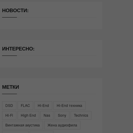
НОВОСТИ:
ИНТЕРЕСНО:
МЕТКИ
DSD
FLAC
Hi-End
Hi-End техника
Hi-Fi
High End
Nas
Sony
Technics
Винтажная акустика
Жена аудиофила