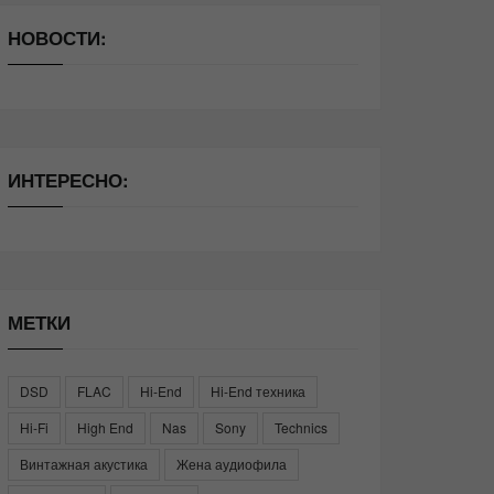
НОВОСТИ:
ИНТЕРЕСНО:
МЕТКИ
DSD
FLAC
Hi-End
Hi-End техника
Hi-Fi
High End
Nas
Sony
Technics
Винтажная акустика
Жена аудиофила