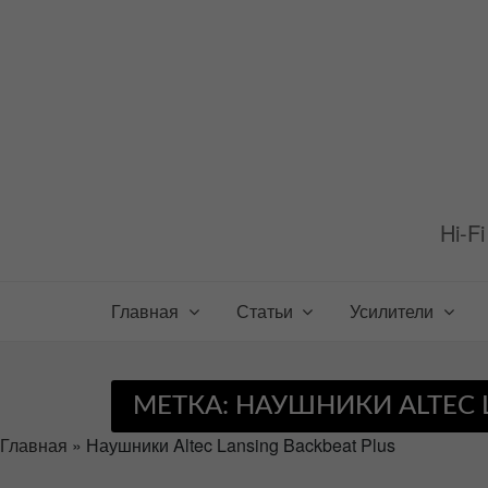
Перейти
к
содержимому
Hi-F
Главная
Статьи
Усилители
МЕТКА:
НАУШНИКИ ALTEC L
Главная
»
Наушники Altec Lansing Backbeat Plus