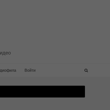
видео
удиофила
Войти