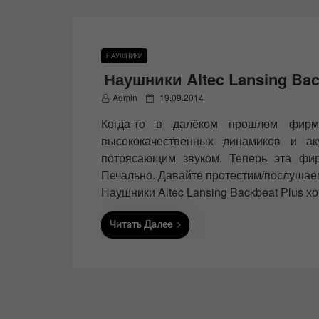
НАУШНИКИ
Наушники Altec Lansing Bac
P
Admin
19.09.2014
o
Когда-то в далёком прошлом фирма
s
t
высококачественных динамиков и а
e
потрясающим звуком. Теперь эта фир
d
Печально. Давайте протестим/послушае
o
n
Наушники Altec Lansing Backbeat Plus х
Читать Далее