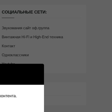
СОЦИАЛЬНЫЕ СЕТИ:
Звукомания сайт оф.группа
Винтажная Hi-Fi и High-End техника
Контакт
Одноклассники
Youtube
ТАКЖЕ ЧИТАЕМ:
контента.