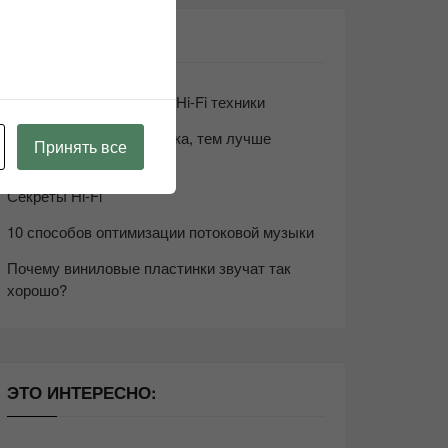
СВЕЖИЕ ЗАПИСИ
Возьмите друга в салон Hi-Fi техники
Чем дороже аудиотехника, тем лучше
Принять все
звучит?
Секреты Hi-Fi
10 способов оптимизации потоковой музыки
Почему виниловые пластинки звучат так
хорошо?
ЭТО ИНТЕРЕСНО: