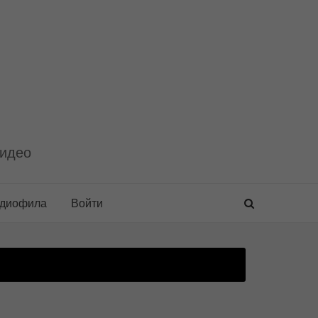
видео
удиофила
Войти