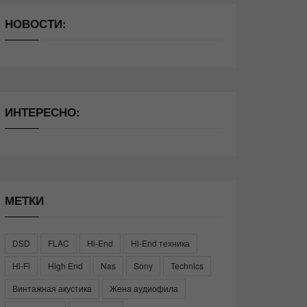
НОВОСТИ:
ИНТЕРЕСНО:
МЕТКИ
DSD
FLAC
Hi-End
Hi-End техника
Hi-Fi
High End
Nas
Sony
Technics
Винтажная акустика
Жена аудиофила