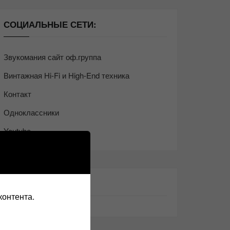
СОЦИАЛЬНЫЕ СЕТИ:
Звукомания сайт оф.группа
Винтажная Hi-Fi и High-End техника
Контакт
Одноклассники
Youtube
ТАКЖЕ ЧИТАЕМ:
контента.