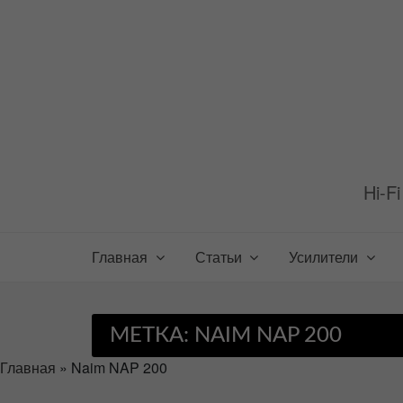
Перейти
к
содержимому
Hi-F
Главная
Статьи
Усилители
МЕТКА:
NAIM NAP 200
Главная
»
Naim NAP 200