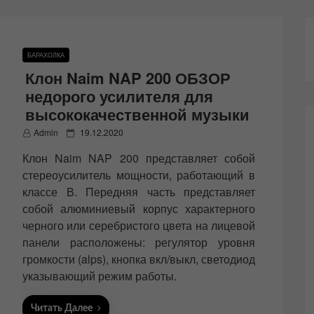
БАРАХОЛКА
Клон Naim NAP 200 ОБЗОР
недорого усилителя для
высококачественной музыки
P
Admin
19.12.2020
o
Клон Naim NAP 200 представляет собой
s
t
стереоусилитель мощности, работающий в
e
классе В. Передняя часть представляет
d
собой алюминиевый корпус характерного
o
n
черного или серебристого цвета на лицевой
панели расположены: регулятор уровня
громкости (alps), кнопка вкл/выкл, светодиод
указывающий режим работы.
Читать Далее