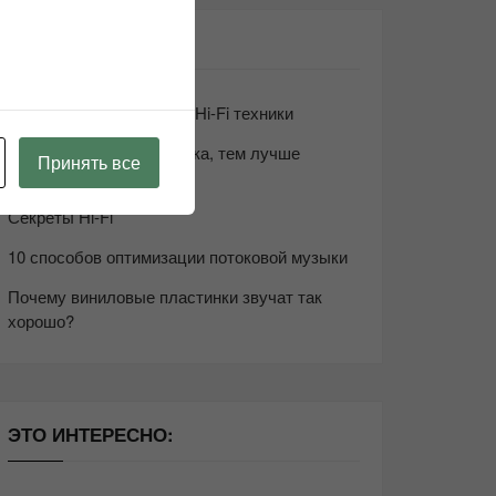
СВЕЖИЕ ЗАПИСИ
Возьмите друга в салон Hi-Fi техники
Чем дороже аудиотехника, тем лучше
Принять все
звучит?
Секреты Hi-Fi
10 способов оптимизации потоковой музыки
Почему виниловые пластинки звучат так
хорошо?
ЭТО ИНТЕРЕСНО: