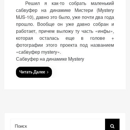
Решил я как-то собрать маленький
s
сабвуфер на динамике Мистери (Mystery
t
MJS-10), давно это было, уже почти два года
e
прошло. Вообще он уже давно собран и
d
работает, причем выложу ту часть «инфы»,
o
«Принять
которая осталась еще в голове +
n
все»
фотографии этого проекта под названием
«сабвуфер mystery».
Сабвуфер на динамике Mystery
Обязательные
Читать Далее
«Настройки
(технические)
cookie»
Необходимы для
работы сайта.
Сохраняют
настройки,
корзину,
авторизацию. Они
Поиск
необходимы для
функционирования