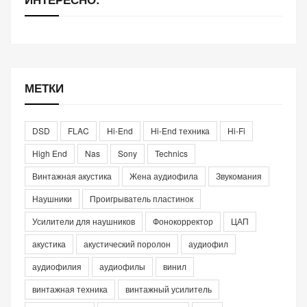
МЕТКИ
DSD
FLAC
Hi-End
Hi-End техника
Hi-Fi
High End
Nas
Sony
Technics
Винтажная акустика
Жена аудиофила
Звукомания
Наушники
Проигрыватель пластинок
Усилители для наушников
Фонокорректор
ЦАП
акустика
акустический поролон
аудиофил
аудиофилия
аудиофилы
винил
винтажная техника
винтажный усилитель