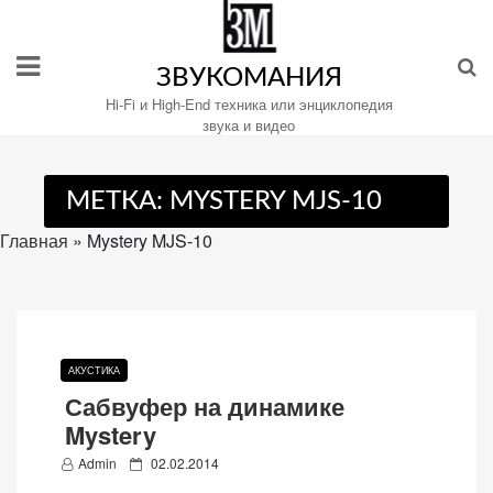
Перейти
к
содержимому
ЗВУКОМАНИЯ
Hi-Fi и High-End техника или энциклопедия
звука и видео
Настройте
МЕТКА:
MYSTERY MJS-10
файлы
cookie
Главная
»
Mystery MJS-10
для
Звукомания.
АКУСТИКА
Сабвуфер на динамике
Mystery
P
Admin
02.02.2014
o