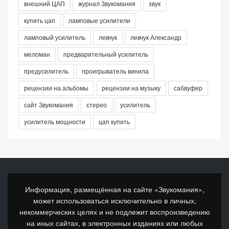
внешний ЦАП
журнал Звукомания
звук
купить цап
ламповые усилители
ламповый усилитель
левчук
левчук Александр
меломан
предварительный усилитель
предусилитель
проигрыватель винила
рецензии на альбомы
рецензии на музыку
сабвуфер
сайт Звукомания
стерео
усилитель
усилитель мощности
цап купить
Информация, размещённая на сайте «Звукомания»,
может использоваться исключительно в личных,
некоммерческих целях и не подлежит воспроизведению
на иных сайтах, в электронных изданиях или любых