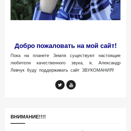
(Яндекс.Метрика).
Анонимно, без
персональных
данных.
Добро пожаловать на мой сайт!
Маркетинговые
(реклама)
Пока на планете Земля существуют настоящие
Яндекс.Директ:
любители качественного звука, я, Александр
персонализированная
Левчук буду поддерживать сайт ЗВУКОМАНИЯ!
реклама на основе
ваших интересов.
Рассказывая о своих
интересах и
поведении при
посещении нашего
сайта, вы повышаете
ВНИМАНИЕ!!!!
вероятность
просмотра