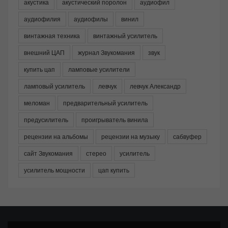
акустика
акустический поролон
аудиофил
аудиофилия
аудиофилы
винил
винтажная техника
винтажный усилитель
внешний ЦАП
журнал Звукомания
звук
купить цап
ламповые усилители
ламповый усилитель
левчук
левчук Александр
меломан
предварительный усилитель
предусилитель
проигрыватель винила
рецензии на альбомы
рецензии на музыку
сабвуфер
сайт Звукомания
стерео
усилитель
усилитель мощности
цап купить