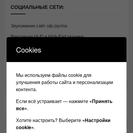
СОЦИАЛЬНЫЕ СЕТИ:
Звукомания сайт оф.группа
Винтажная Hi-Fi и High-End техника
Контакт
Cookies
Одноклассники
Youtube
Мы используем файлы cookie для
улучшения работы сайта и персонализации
контента.
ТАКЖЕ ЧИТАЕМ:
Если всё устраивает — нажмите
«Принять
все»
.
Хотите настроить? Выберите
«Настройки
cookie»
.