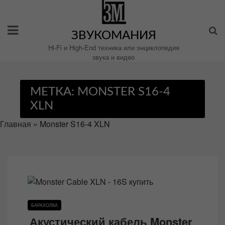
Перейти
к
содержимому
ЗВУКОМАНИЯ
Hi-Fi и High-End техника или энциклопедия
звука и видео
МЕТКА:
MONSTER S16-4
XLN
Главная
»
Monster S16-4 XLN
БАРАХОЛКА
Акустический кабель Monster