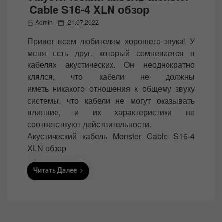
Cable S16-4 XLN обзор
P
Admin
21.07.2022
o
Привет всем любителям хорошего звука! У
s
меня есть друг, который сомневается в
t
кабелях акустических. Он неоднократно
e
клялся, что кабели не должны
d
иметь никакого отношения к общему звуку
o
системы, что кабели не могут оказывать
n
влияние, и их характеристики не
соответствуют действительности.
Акустический кабель Monster Cable S16-4
XLN обзор
Читать Далее