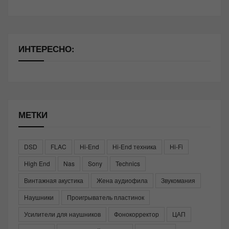
ИНТЕРЕСНО:
МЕТКИ
DSD
FLAC
Hi-End
Hi-End техника
Hi-Fi
High End
Nas
Sony
Technics
Винтажная акустика
Жена аудиофила
Звукомания
Наушники
Проигрыватель пластинок
Усилители для наушников
Фонокорректор
ЦАП