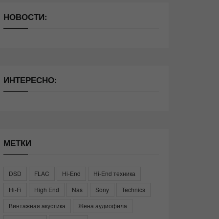
НОВОСТИ:
ИНТЕРЕСНО:
МЕТКИ
DSD
FLAC
Hi-End
Hi-End техника
Hi-Fi
High End
Nas
Sony
Technics
Винтажная акустика
Жена аудиофила