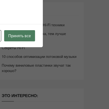
СВЕЖИЕ ЗАПИСИ
Возьмите друга в салон Hi-Fi техники
Чем дороже аудиотехника, тем лучше
Принять все
звучит?
Секреты Hi-Fi
10 способов оптимизации потоковой музыки
Почему виниловые пластинки звучат так
хорошо?
ЭТО ИНТЕРЕСНО: