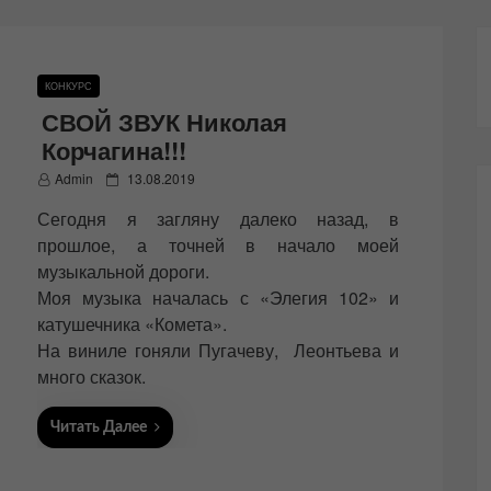
КОНКУРС
СВОЙ ЗВУК Николая
Корчагина!!!
P
Admin
13.08.2019
o
Сегодня я загляну далеко назад, в
s
t
прошлое, а точней в начало моей
e
музыкальной дороги.
d
Моя музыка началась с «Элегия 102» и
o
n
катушечника «Комета».
На виниле гоняли Пугачеву, Леонтьева и
много сказок.
Читать Далее