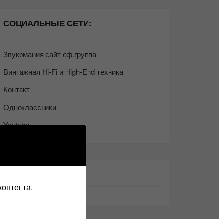
СОЦИАЛЬНЫЕ СЕТИ:
Звукомания сайт оф.группа
Винтажная Hi-Fi и High-End техника
Контакт
Одноклассники
Youtube
ТАКЖЕ ЧИТАЕМ:
контента.