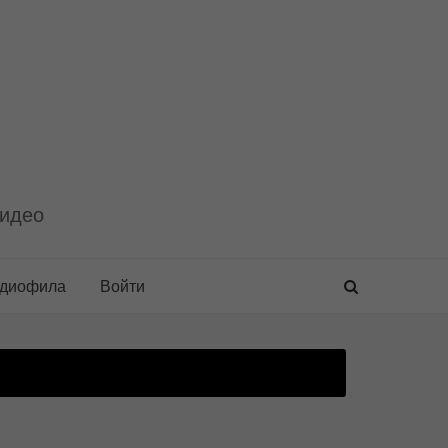
видео
удиофила
Войти