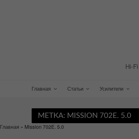
Перейти
к
содержимому
Hi-F
Главная
Статьи
Усилители
МЕТКА:
MISSION 702E. 5.0
Главная
»
Mission 702E. 5.0