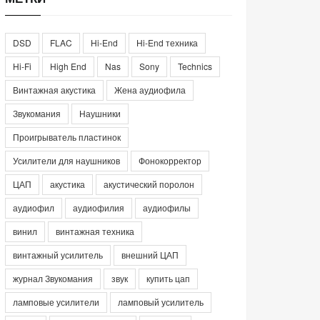
DSD
FLAC
Hi-End
Hi-End техника
Hi-Fi
High End
Nas
Sony
Technics
Винтажная акустика
Жена аудиофила
Звукомания
Наушники
Проигрыватель пластинок
Усилители для наушников
Фонокорректор
ЦАП
акустика
акустический поролон
аудиофил
аудиофилия
аудиофилы
винил
винтажная техника
винтажный усилитель
внешний ЦАП
журнал Звукомания
звук
купить цап
ламповые усилители
ламповый усилитель