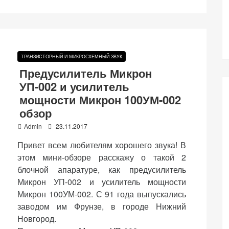
ТРАНЗИСТОРНЫЙ И МИКРОСХЕМНЫЙ ЗВУК
Предусилитель Микрон
УП-002 и усилитель
мощности Микрон 100УМ-002
обзор
P
Admin
23.11.2017
o
Привет всем любителям хорошего звука! В
s
t
этом мини-обзоре расскажу о такой 2
e
блочной апаратуре, как предусилитель
d
Микрон УП-002 и усилитель мощности
o
n
Микрон 100УМ-002. С 91 года выпускались
заводом им Фрунзе, в городе Нижний
Новгород.