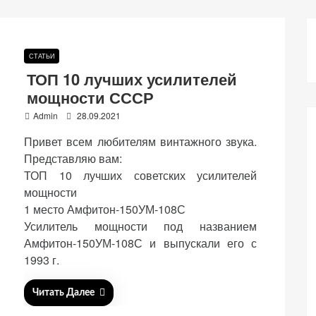
СТАТЬИ
ТОП 10 лучших усилителей
мощности СССР
P
Admin
28.09.2021
o
Привет всем любителям винтажного звука.
s
t
Представляю вам:
e
ТОП 10 лучших советских усилителей
d
мощности
o
n
1 место Амфитон-150УМ-108С
Усилитель мощности под названием
Амфитон-150УМ-108С и выпускали его с
1993 г.
Читать Далее