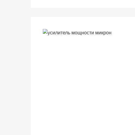
веб-сайта.
Функциональные
Обеспечивают
нормальную
работу сайта. Если
вы откажетесь от
использования
этих файлов
cookie, некоторые
функции веб-сайта
исчезнут.
Статистические
(аналитика)
Анализируют
посещаемость