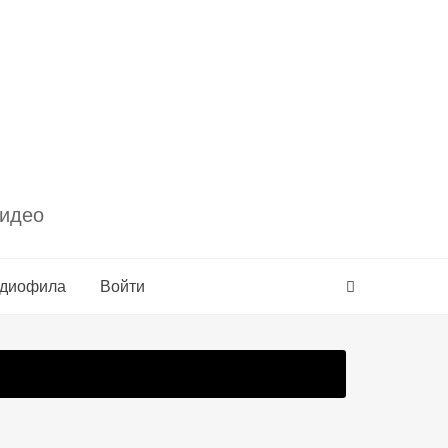
видео
удиофила
Войти