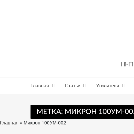
Перейти
к
содержимому
Настройте
файлы
Hi-F
cookie
для
Звукомания.
Главная
Статьи
Усилители
МЕТКА:
МИКРОН 100УМ-00
Главная
»
Микрон 100УМ-002