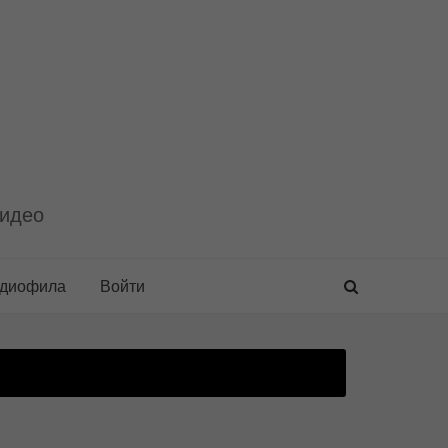
видео
удиофила
Войти