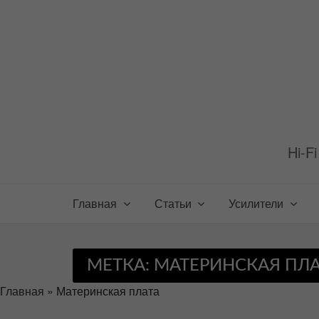
Перейти
к
содержимому
Hi-F
Главная
Статьи
Усилители
МЕТКА:
МАТЕРИНСКАЯ ПЛА
Главная
»
Материнская плата