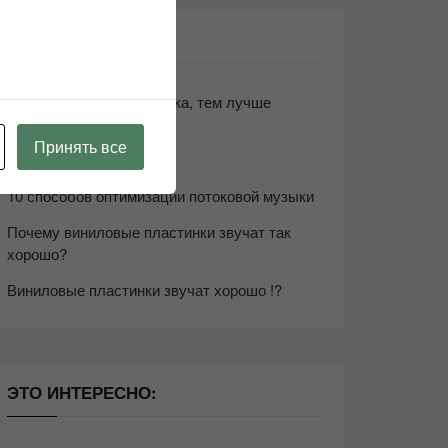
СВЕЖИЕ ЗАПИСИ
Чем дороже аудиотехника, тем лучше
звучит?
Принять все
Секреты Hi-Fi
10 способов оптимизации потоковой музыки
Почему виниловые пластинки звучат так
хорошо?
Виниловые пластинки звучат хорошо !?
ЭТО ИНТЕРЕСНО: