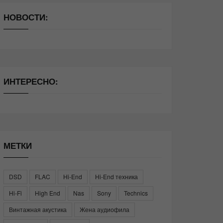
НОВОСТИ:
ИНТЕРЕСНО:
МЕТКИ
DSD
FLAC
Hi-End
Hi-End техника
Hi-Fi
High End
Nas
Sony
Technics
Винтажная акустика
Жена аудиофила