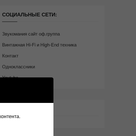
СОЦИАЛЬНЫЕ СЕТИ:
Звукомания сайт оф.группа
Винтажная Hi-Fi и High-End техника
Контакт
Одноклассники
Youtube
ТАКЖЕ ЧИТАЕМ:
контента.