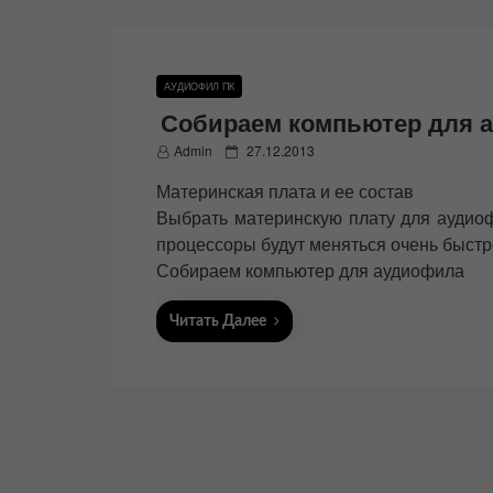
АУДИОФИЛ ПК
Собираем компьютер для 
P
Admin
27.12.2013
o
Материнская плата и ее состав
s
t
Выбрать материнскую плату для аудиоф
e
процессоры будут меняться очень быстр
d
Собираем компьютер для аудиофила
o
n
Читать Далее