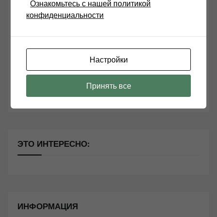
Ознакомьтесь с нашей политикой
конфиденциальности
Возьмите друга в салон Hi-Fi техники
Чем дороже аудиотехника, тем лучше звучит?
Секреты Hi-Fi
Настройки
10 способов оптимизации потоковой музыки
Принять все
Почему виниловые пластинки звучат так хорошо?
ЭТО ИНТЕРЕСНО:
ИНФОРМАЦИЯ