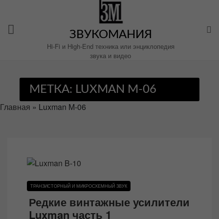
Перейти
к
содержимому
ЗВУКОМАНИЯ
Hi-Fi и High-End техника или энциклопедия
звука и видео
МЕТКА:
LUXMAN М-06
Главная
»
Luxman М-06
ТРАНЗИСТОРНЫЙ И МИКРОСХЕМНЫЙ ЗВУК
Редкие винтажные усилители
Luxman часть 1