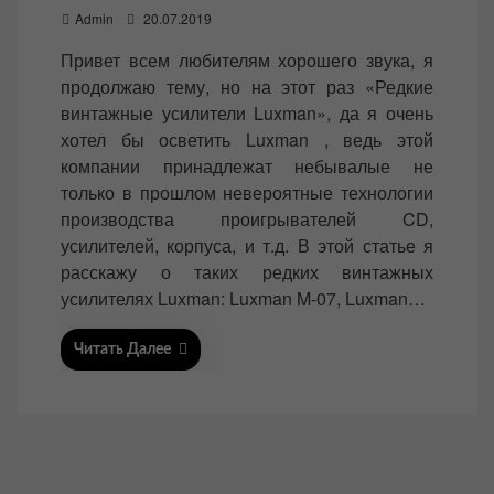
P
Admin
20.07.2019
o
Привет всем любителям хорошего звука, я
s
продолжаю тему, но на этот раз «Редкие
t
винтажные усилители Luxman», да я очень
e
хотел бы осветить Luxman , ведь этой
d
компании принадлежат небывалые не
o
только в прошлом невероятные технологии
n
производства проигрывателей CD,
усилителей, корпуса, и т.д. В этой статье я
расскажу о таких редких винтажных
усилителях Luxman: Luxman M-07, Luxman…
Читать Далее