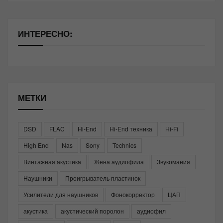
ИНТЕРЕСНО:
МЕТКИ
DSD
FLAC
Hi-End
Hi-End техника
Hi-Fi
High End
Nas
Sony
Technics
Винтажная акустика
Жена аудиофила
Звукомания
Наушники
Проигрыватель пластинок
Усилители для наушников
Фонокорректор
ЦАП
акустика
акустический поролон
аудиофил