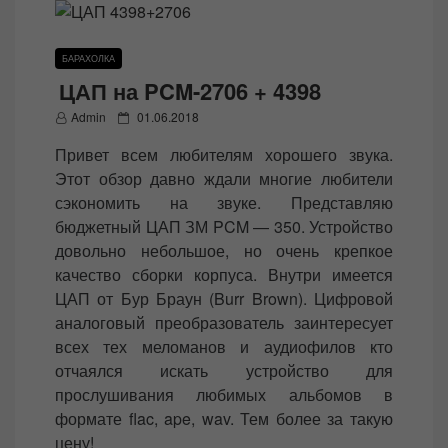
БАРАХОЛКА
ЦАП на PCM-2706 + 4398
P
Admin
01.06.2018
o
Привет всем любителям хорошего звука.
s
Этот обзор давно ждали многие любители
t
сэкономить на звуке. Представляю
e
бюджетный ЦАП ЗМ PCM — 350. Устройство
d
довольно небольшое, но очень крепкое
o
качество сборки корпуса. Внутри имеется
n
ЦАП от Бур Браун (Burr Brown). Цифровой
аналоговый преобразователь заинтересует
всех тех меломанов и аудиофилов кто
отчаялся искать устройство для
прослушивания любимых альбомов в
формате flac, ape, wav. Тем более за такую
цену!