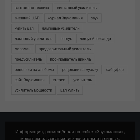
винтажная техника
винтажный усилитель
внешний ЦАП
журнал Звукомания
звук
купить цап
ламповые усилители
ламповый усилитель
левчук
левчук Александр
меломан
предварительный усилитель
предусилитель
проигрыватель винила
рецензии на альбомы
рецензии на музыку
сабвуфер
сайт Звукомания
стерео
усилитель
усилитель мощности
цап купить
Информация, размещённая на сайте «Звукомания»,
может использоваться исключительно в личных,