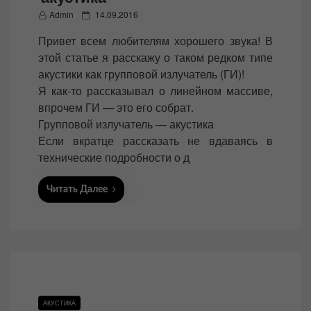
P
Admin
14.09.2016
o
Привет всем любителям хорошего звука! В
s
этой статье я расскажу о таком редком типе
t
акустики как групповой излучатель (ГИ)!
e
Я как-то рассказывал о линейном массиве,
d
впрочем ГИ — это его собрат.
o
Групповой излучатель — акустика
n
Если вкратце рассказать не вдаваясь в
технические подробности о д
Читать Далее
АКУСТИКА