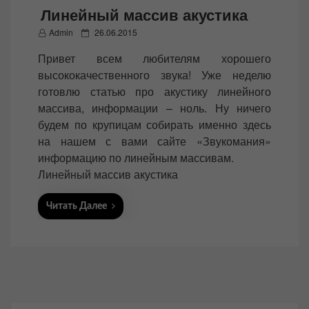
Линейный массив акустика
P
Admin
26.06.2015
o
Привет всем любителям хорошего
s
высококачественного звука! Уже неделю
t
готовлю статью про акустику линейного
e
массива, информации – ноль. Ну ничего
d
будем по крупицам собирать именно здесь
o
на нашем с вами сайте «Звукомания»
n
информацию по линейным массивам.
Линейный массив акустика
Читать Далее