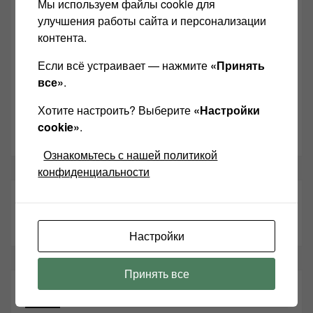
Мы используем файлы cookie для
улучшения работы сайта и персонализации
Звукомания сайт оф.группа
контента.
Винтажная Hi-Fi и High-End техника
Если всё устраивает — нажмите
«Принять
Контакт
все»
.
Одноклассники
Хотите настроить? Выберите
«Настройки
cookie»
.
Youtube
Ознакомьтесь с нашей политикой
конфиденциальности
ТАКЖЕ ЧИТАЕМ:
Настройки
Принять все
СВЕЖИЕ ЗАПИСИ