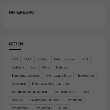
ИНТЕРЕСНО:
МЕТКИ
DSD
FLAC
Hi-End
Hi-End техника
Hi-Fi
High End
Nas
Sony
Technics
Винтажная акустика
Жена аудиофила
Звукомания
Наушники
Проигрыватель пластинок
Усилители для наушников
Фонокорректор
ЦАП
акустика
акустический поролон
аудиофил
аудиофилия
аудиофилы
винил