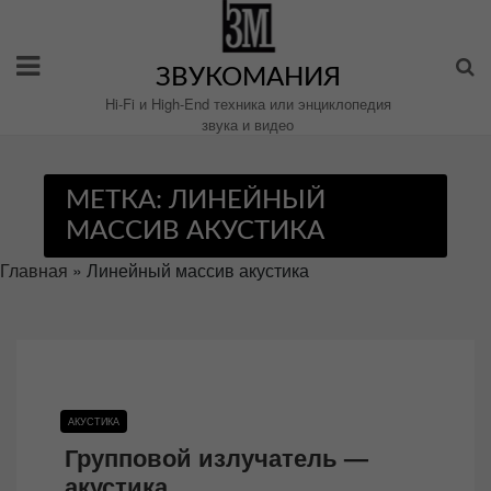
Перейти
к
содержимому
ЗВУКОМАНИЯ
Hi-Fi и High-End техника или энциклопедия
звука и видео
МЕТКА:
ЛИНЕЙНЫЙ
МАССИВ АКУСТИКА
Главная
»
Линейный массив акустика
АКУСТИКА
Групповой излучатель —
акустика