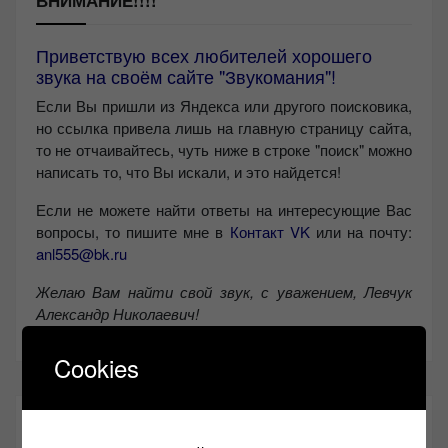
Приветствую всех любителей хорошего
звука на своём сайте "Звукомания"!
Если Вы пришли из Яндекса или другого поисковика,
но ссылка привела лишь на главную страницу сайта,
то не отчаивайтесь, чуть ниже в строке "поиск" можно
написать то, что Вы искали, и это найдется!
Если не можете найти ответы на интересующие Вас
вопросы, то пишите мне в
Контакт VK
или на почту:
anl555@bk.ru
Желаю Вам найти свой звук, с уважением,
Левчук
Александр Николаевич!
Cookies
СОЦИАЛЬНЫЕ СЕТИ: