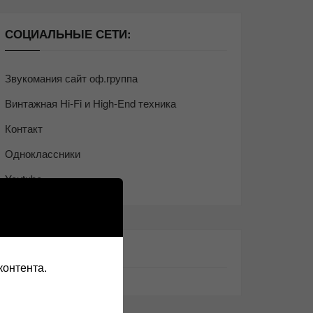
СОЦИАЛЬНЫЕ СЕТИ:
Звукомания сайт оф.группа
Винтажная Hi-Fi и High-End техника
Контакт
Одноклассники
Youtube
ТАКЖЕ ЧИТАЕМ:
контента.