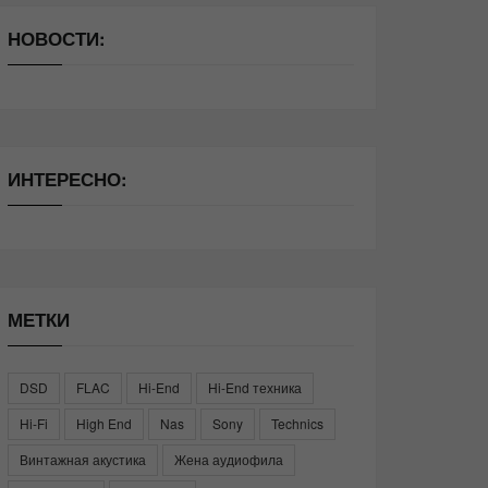
НОВОСТИ:
ИНТЕРЕСНО:
МЕТКИ
DSD
FLAC
Hi-End
Hi-End техника
Hi-Fi
High End
Nas
Sony
Technics
Винтажная акустика
Жена аудиофила