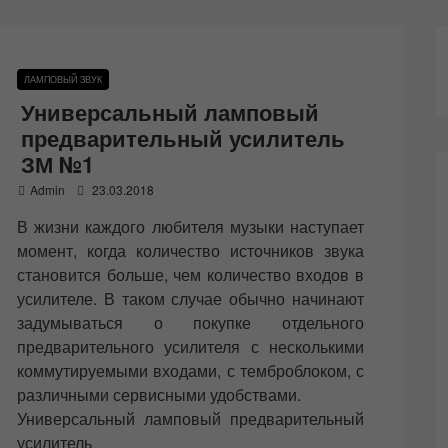
ЛАМПОВЫЙ ЗВУК
Универсальный ламповый
предварительный усилитель
ЗМ №1
P
Admin
23.03.2018
o
В жизни каждого любителя музыки наступает
s
t
момент, когда количество источников звука
e
становится больше, чем количество входов в
d
усилителе. В таком случае обычно начинают
o
n
задумываться о покупке отдельного
предварительного усилителя с несколькими
коммутируемыми входами, с темброблоком, с
различными сервисными удобствами.
Универсальный ламповый предварительный
усилитель