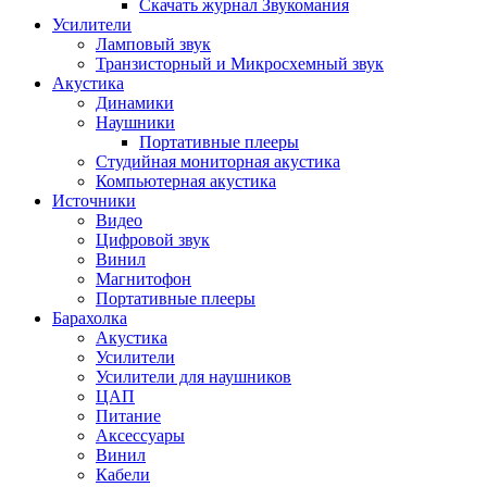
Скачать журнал Звукомания
Усилители
Ламповый звук
Транзисторный и Микросхемный звук
Акустика
Динамики
Наушники
Портативные плееры
Студийная мониторная акустика
Компьютерная акустика
Источники
Видео
Цифровой звук
Винил
Магнитофон
Портативные плееры
Барахолка
Акустика
Усилители
Усилители для наушников
ЦАП
Питание
Аксессуары
Винил
Кабели