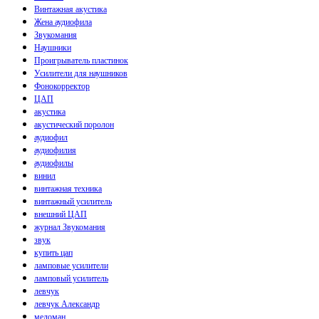
Винтажная акустика
Жена аудиофила
Звукомания
Наушники
Проигрыватель пластинок
Усилители для наушников
Фонокорректор
ЦАП
акустика
акустический поролон
аудиофил
аудиофилия
аудиофилы
винил
винтажная техника
винтажный усилитель
внешний ЦАП
журнал Звукомания
звук
купить цап
ламповые усилители
ламповый усилитель
левчук
левчук Александр
меломан