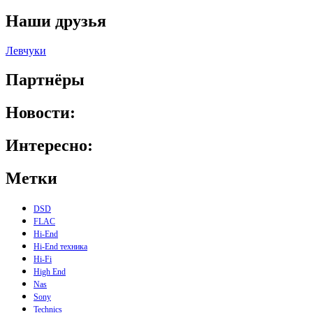
Наши друзья
Левчуки
Партнёры
Новости:
Интересно:
Метки
DSD
FLAC
Hi-End
Hi-End техника
Hi-Fi
High End
Nas
Sony
Technics