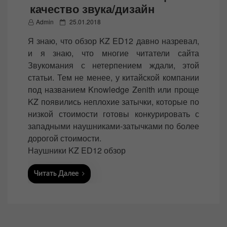
качество звука/дизайн
P
Admin
25.01.2018
o
Я знаю, что обзор KZ ED12 давно назревал,
s
и я знаю, что многие читатели сайта
t
Звукомания с нетерпением ждали, этой
e
статьи. Тем не менее, у китайской компании
d
под названием Knowledge Zenith или проще
o
KZ появились неплохие затычки, которые по
n
низкой стоимости готовы конкурировать с
западными наушниками-затычками по более
дорогой стоимости.
Наушники KZ ED12 обзор
Читать Далее