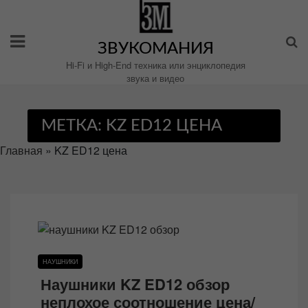
Перейти
к
содержимому
ЗВУКОМАНИЯ
Hi-Fi и High-End техника или энциклопедия
звука и видео
МЕТКА:
KZ ED12 ЦЕНА
Главная
»
KZ ED12 цена
НАУШНИКИ
Наушники KZ ED12 обзор
неплохое соотношение цена/