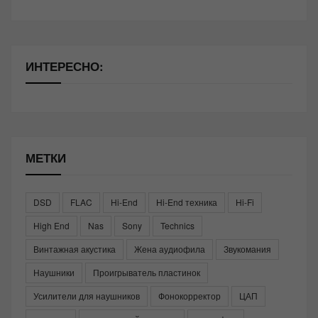
ИНТЕРЕСНО:
МЕТКИ
DSD
FLAC
Hi-End
Hi-End техника
Hi-Fi
High End
Nas
Sony
Technics
Винтажная акустика
Жена аудиофила
Звукомания
Наушники
Проигрыватель пластинок
Усилители для наушников
Фонокорректор
ЦАП