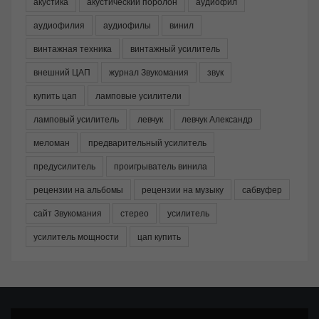
акустика
акустический поролон
аудиофил
аудиофилия
аудиофилы
винил
винтажная техника
винтажный усилитель
внешний ЦАП
журнал Звукомания
звук
купить цап
ламповые усилители
ламповый усилитель
левчук
левчук Александр
меломан
предварительный усилитель
предусилитель
проигрыватель винила
рецензии на альбомы
рецензии на музыку
сабвуфер
сайт Звукомания
стерео
усилитель
усилитель мощности
цап купить