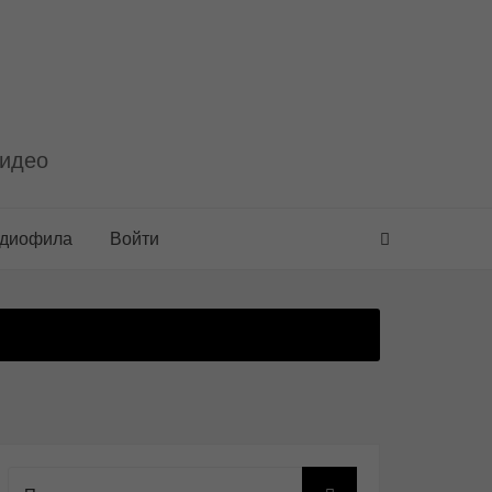
видео
удиофила
Войти
Поиск