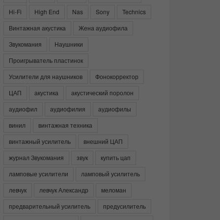
Hi-Fi
High End
Nas
Sony
Technics
Винтажная акустика
Жена аудиофила
Звукомания
Наушники
Проигрыватель пластинок
Усилители для наушников
Фонокорректор
ЦАП
акустика
акустический поролон
аудиофил
аудиофилия
аудиофилы
винил
винтажная техника
винтажный усилитель
внешний ЦАП
журнал Звукомания
звук
купить цап
ламповые усилители
ламповый усилитель
левчук
левчук Александр
меломан
предварительный усилитель
предусилитель