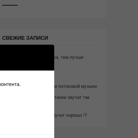
СВЕЖИЕ ЗАПИСИ
Чем дороже аудиотехника, тем лучше
звучит?
Секреты Hi-Fi
контента.
10 способов оптимизации потоковой музыки
Почему виниловые пластинки звучат так
хорошо?
Виниловые пластинки звучат хорошо !?