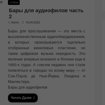
СТАТЬИ
Бары для аудиофилов часть
2
P
Admin
18.04.2022
o
Бары для прослушивания — это места с
s
t
высококачественным аудиооборудованием,
e
в которых проигрываются тщательно
d
отобранные виниловые пластинки, но
o
n
также цифровая музыка нередкость. Это
явление впервые возникло в Японии еще в
1950-х годах. А совсем недавно они стали
появляться в городах по всему миру — от
Сан-Паулу до Нью-Йорка, Лондона и
Манчестера.
Бары для аудиофилов
Читать Далее