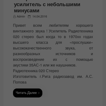
усилитель с небольшими
минусами
P
Admin
14.04.2016
o
Привет всем любителям хорошего
s
винтажного звука ! Усилитель Радиотехника
t
020 стерео был когда то в 1970хх годах
e
высшего класса для «прослушки»
d
высококачественного звука, от
o
разнообразных источников и
n
воспроизведение их с помощью
акустики 35АС-1 или же наушников.
Радиотехника 020 Стерео
Изготовитель г.Рига радиозавод им. А.С.
Попова
Читать Далее