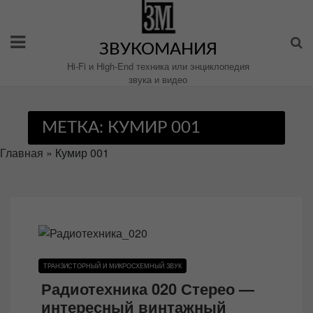
Перейти
к
содержимому
ЗВУКОМАНИЯ
Hi-Fi и High-End техника или энциклопедия
звука и видео
МЕТКА:
КУМИР 001
Главная
»
Кумир 001
ТРАНЗИСТОРНЫЙ И МИКРОСХЕМНЫЙ ЗВУК
Радиотехника 020 Стерео —
интересный винтажный