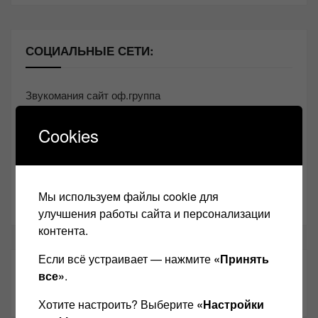
СОЦИАЛЬНЫЕ СЕТИ:
Звукомания сайт оф.группа
Винтажная Hi-Fi и High-End техника
Cookies
Контакт
Одноклассники
Мы используем файлы cookie для
Youtube
улучшения работы сайта и персонализации
контента.
Если всё устраивает — нажмите
«Принять
ТАКЖЕ ЧИТАЕМ:
все»
.
Хотите настроить? Выберите
«Настройки