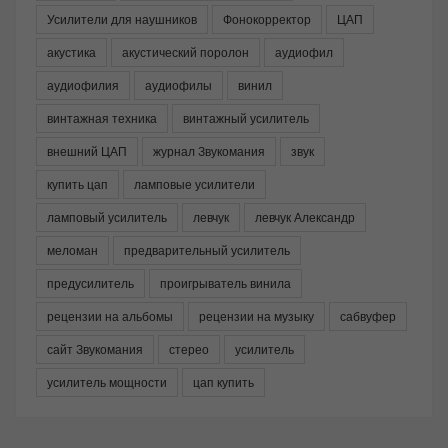
Усилители для наушников
Фонокорректор
ЦАП
акустика
акустический поролон
аудиофил
аудиофилия
аудиофилы
винил
винтажная техника
винтажный усилитель
внешний ЦАП
журнал Звукомания
звук
купить цап
ламповые усилители
ламповый усилитель
левчук
левчук Александр
меломан
предварительный усилитель
предусилитель
проигрыватель винила
рецензии на альбомы
рецензии на музыку
сабвуфер
сайт Звукомания
стерео
усилитель
усилитель мощности
цап купить