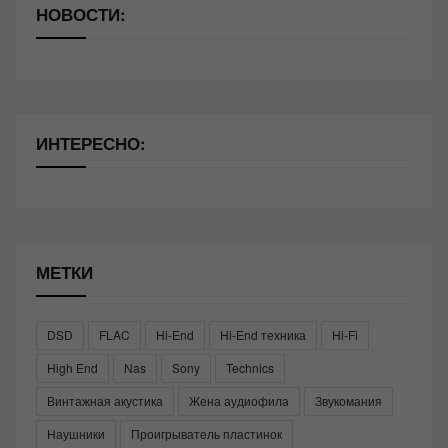
НОВОСТИ:
ИНТЕРЕСНО:
МЕТКИ
DSD
FLAC
Hi-End
Hi-End техника
Hi-Fi
High End
Nas
Sony
Technics
Винтажная акустика
Жена аудиофила
Звукомания
Наушники
Проигрыватель пластинок