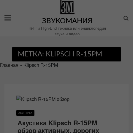
Перейти
к
содержимому
ЗВУКОМАНИЯ
Hi-Fi и High-End техника или энциклопедия
звука и видео
МЕТКА:
KLIPSCH R-15PM
Главная
»
Klipsch R-15PM
АКУСТИКА
Акустика Klipsch R-15PM
обзор активных, дорогих