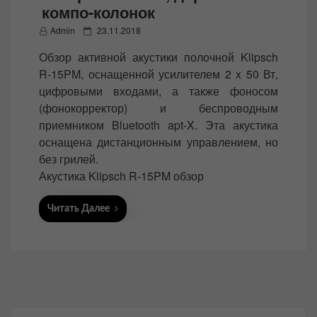
компо-колонок
P
Admin
23.11.2018
o
Обзор активной акустики полочной Klipsch
s
R-15PM, оснащенной усилителем 2 x 50 Вт,
t
цифровыми входами, а также фоносом
e
(фонокорректор) и беспроводным
d
приемником Bluetooth apt-X. Эта акустика
o
оснащена дистанционным управлением, но
n
без грилей.
Акустика Klipsch R-15PM обзор
Читать Далее