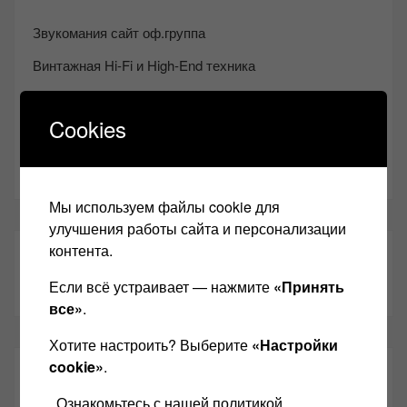
Звукомания сайт оф.группа
Винтажная Hi-Fi и High-End техника
Контакт
Cookies
Одноклассники
Youtube
Мы используем файлы cookie для
улучшения работы сайта и персонализации
контента.
ТАКЖЕ ЧИТАЕМ:
Если всё устраивает — нажмите
«Принять
все»
.
Хотите настроить? Выберите
«Настройки
cookie»
.
СВЕЖИЕ ЗАПИСИ
Ознакомьтесь с нашей политикой