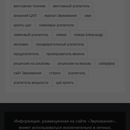
винтажная техника
винтажный усилитель
внешний ЦАП
журнал Звукомания
звук
купить цап
ламповые усилители
ламповый усилитель
левчук
левчук Александр
меломан
предварительный усилитель
предусилитель
проигрыватель винила
рецензии на альбомы
рецензии на музыку
сабвуфер
сайт Звукомания
стерео
усилитель
усилитель мощности
цап купить
Информация, размещённая на сайте «Звукомания»,
может использоваться исключительно в личных,