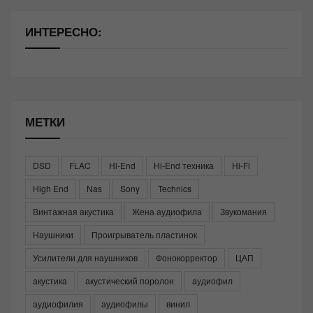
ИНТЕРЕСНО:
МЕТКИ
DSD
FLAC
Hi-End
Hi-End техника
Hi-Fi
High End
Nas
Sony
Technics
Винтажная акустика
Жена аудиофила
Звукомания
Наушники
Проигрыватель пластинок
Усилители для наушников
Фонокорректор
ЦАП
акустика
акустический поролон
аудиофил
аудиофилия
аудиофилы
винил