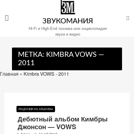
Перейти
к
содержимому
ЗВУКОМАНИЯ
Hi-Fi и High-End техника или энциклопедия
звука и видео
Настройте
МЕТКА:
KIMBRA VOWS —
файлы
2011
cookie
для
Главная
»
Kimbra VOWS - 2011
Звукомания.
РЕЦЕНЗИИ НА АЛЬБОМЫ
Дебютный альбом Кимбры
Джонсон — VOWS
P