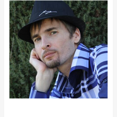
веб-сайта.
Функциональные
Обеспечивают
нормальную
работу сайта. Если
вы откажетесь от
использования
этих файлов
cookie, некоторые
функции веб-сайта
исчезнут.
Статистические
(аналитика)
Анализируют
посещаемость