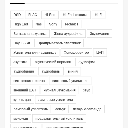
DSD
FLAC
Hi-End
Hi-End техника
Hi-Fi
High End
Nas
Sony
Technics
Винтажная акустика
Жена аудиофила
Звукомания
Наушники
Проигрыватель пластинок
Усилители для наушников
Фонокорректор
ЦАП
акустика
акустический поролон
аудиофил
аудиофилия
аудиофилы
винил
винтажная техника
винтажный усилитель
внешний ЦАП
журнал Звукомания
звук
купить цап
ламповые усилители
ламповый усилитель
левчук
левчук Александр
меломан
предварительный усилитель
предусилитель
проигрыватель винила