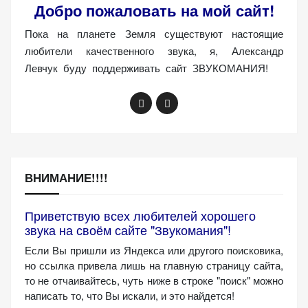
Добро пожаловать на мой сайт!
(Яндекс.Метрика).
Анонимно, без
Пока на планете Земля существуют настоящие
персональных
любители качественного звука, я, Александр
данных.
Левчук буду поддерживать сайт ЗВУКОМАНИЯ!
Маркетинговые
(реклама)
Яндекс.Директ:
персонализированная
реклама на основе
ВНИМАНИЕ!!!!
ваших интересов.
Рассказывая о своих
Приветствую всех любителей хорошего
интересах и
звука на своём сайте "Звукомания"!
поведении при
Если Вы пришли из Яндекса или другого поисковика,
посещении нашего
но ссылка привела лишь на главную страницу сайта,
сайта, вы повышаете
то не отчаивайтесь, чуть ниже в строке "поиск" можно
вероятность
написать то, что Вы искали, и это найдется!
просмотра