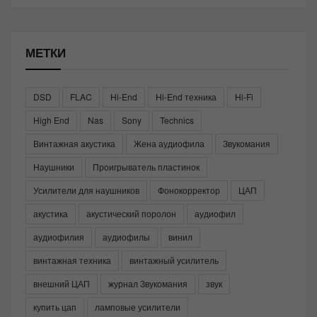
МЕТКИ
DSD
FLAC
Hi-End
Hi-End техника
Hi-Fi
High End
Nas
Sony
Technics
Винтажная акустика
Жена аудиофила
Звукомания
Наушники
Проигрыватель пластинок
Усилители для наушников
Фонокорректор
ЦАП
акустика
акустический поролон
аудиофил
аудиофилия
аудиофилы
винил
винтажная техника
винтажный усилитель
внешний ЦАП
журнал Звукомания
звук
купить цап
ламповые усилители