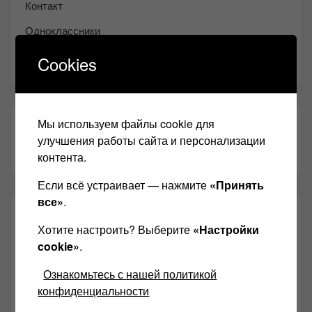
Контакт
Одноклассники
Youtube
Cookies
Мы используем файлы cookie для
ТАКЖЕ ЧИТАЕМ:
улучшения работы сайта и персонализации
контента.
Если всё устраивает — нажмите
«Принять
все»
.
СВЕЖИЕ ЗАПИСИ
Хотите настроить? Выберите
«Настройки
cookie»
.
Возьмите друга в салон Hi-Fi техники
Ознакомьтесь с нашей политикой
Чем дороже аудиотехника, тем лучше звучит?
конфиденциальности
Секреты Hi-Fi