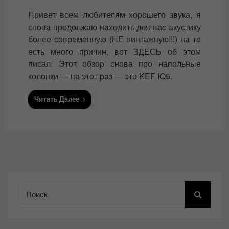
o
Привет всем любителям хорошего звука, я
s
снова продолжаю находить для вас акустику
t
более современную (НЕ винтажную!!!) на то
e
есть много причин, вот ЗДЕСЬ об этом
d
писал. Этот обзор снова про напольные
o
колонки — на этот раз — это KEF IQ5.
n
Читать Далее
Поиск