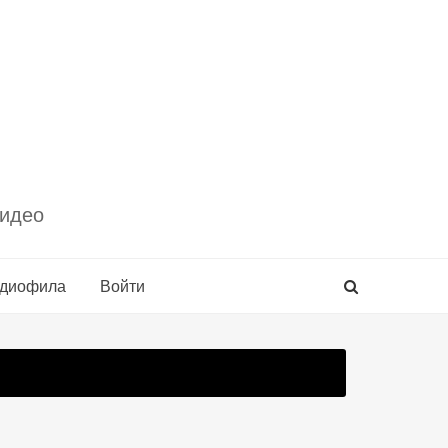
видео
удиофила
Войти