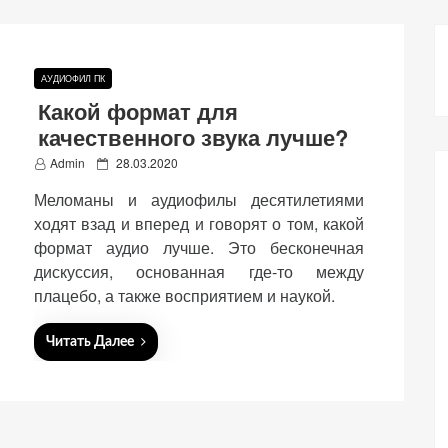
АУДИОФИЛ ПК
Какой формат для
качественного звука лучше?
P
Admin
28.03.2020
o
Меломаны и аудиофилы десятилетиями
s
t
ходят взад и вперед и говорят о том, какой
e
формат аудио лучше. Это бесконечная
d
дискуссия, основанная где-то между
o
n
плацебо, а также восприятием и наукой.
Читать Далее