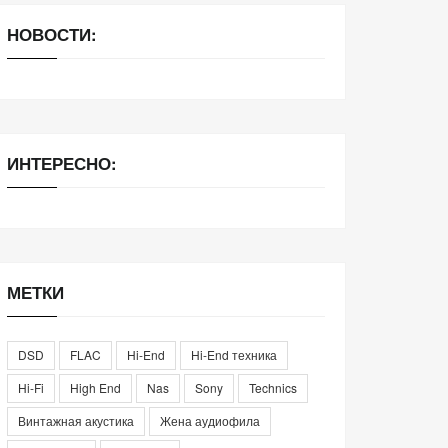
НОВОСТИ:
ИНТЕРЕСНО:
МЕТКИ
DSD
FLAC
Hi-End
Hi-End техника
Hi-Fi
High End
Nas
Sony
Technics
Винтажная акустика
Жена аудиофила