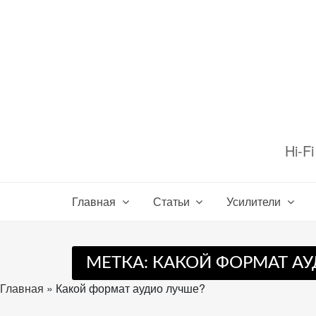
Перейти
к
содержимому
Настройте
файлы
Hi-F
cookie
для
Звукомания.
Главная
Статьи
Усилители
МЕТКА:
КАКОЙ ФОРМАТ А
Главная
»
Какой формат аудио лучше?