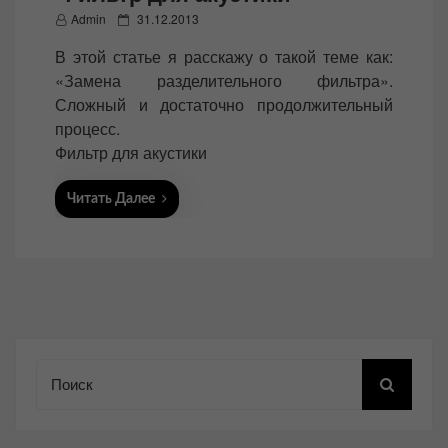
P
Admin
31.12.2013
o
В этой статье я расскажу о такой теме как:
s
«Замена разделительного фильтра».
t
Сложный и достаточно продолжительный
e
процесс.
d
Фильтр для акустики
o
n
Читать Далее
Поиск