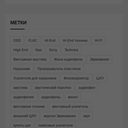
МЕТКИ
DSD
FLAC
Hi-End
Hi-End техника
Hi-Fi
High End
Nas
Sony
Technics
Винтажная акустика
Жена аудиофила
Звукомания
Наушники
Проигрыватель пластинок
Усилители для наушников
Фонокорректор
ЦАП
акустика
акустический поролон
аудиофил
аудиофилия
аудиофилы
винил
винтажная техника
винтажный усилитель
внешний ЦАП
журнал Звукомания
звук
купить цап
ламповые усилители