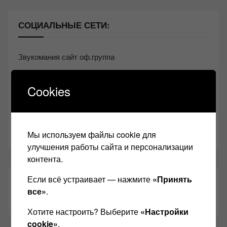
СОЦИАЛЬНЫЕ СЕТИ:
Звукомания сайт оф.группа
Винтажная Hi-Fi и High-End техника
Cookies
Контакт
Одноклассники
Youtube
Мы используем файлы cookie для
улучшения работы сайта и персонализации
контента.
Если всё устраивает — нажмите
«Принять
ТАКЖЕ ЧИТАЕМ:
все»
.
Хотите настроить? Выберите
«Настройки
cookie»
.