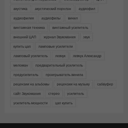
акустика
акустический поролон
аудиофил
аудиофилия
аудиофилы
винил
винтажная техника
винтажный усилитель
внешний ЦАП
журнал Звукомания
звук
купить цап
ламповые усилители
ламповый усилитель
левчук
левчук Александр
меломан
предварительный усилитель
предусилитель
проигрыватель винила
рецензии на альбомы
рецензии на музыку
сабвуфер
сайт Звукомания
стерео
усилитель
усилитель мощности
цап купить