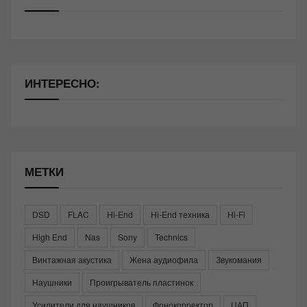
ИНТЕРЕСНО:
МЕТКИ
DSD
FLAC
Hi-End
Hi-End техника
Hi-Fi
High End
Nas
Sony
Technics
Винтажная акустика
Жена аудиофила
Звукомания
Наушники
Проигрыватель пластинок
Усилители для наушников
Фонокорректор
ЦАП