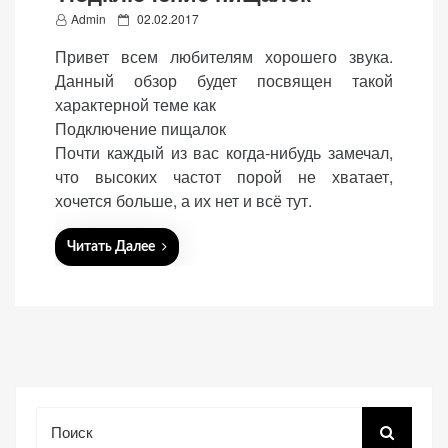
P
Admin
02.02.2017
o
Привет всем любителям хорошего звука.
s
Данный обзор будет посвящен такой
t
характерной теме как
e
«Принять
Подключение пищалок
d
все»
Почти каждый из вас когда-нибудь замечал,
o
что высоких частот порой не хватает,
n
хочется больше, а их нет и всё тут.
Обязательные
Читать Далее
«Настройки
(технические)
cookie»
Необходимы для
работы сайта.
Сохраняют
настройки,
корзину,
авторизацию. Они
Поиск
необходимы для
функционирования