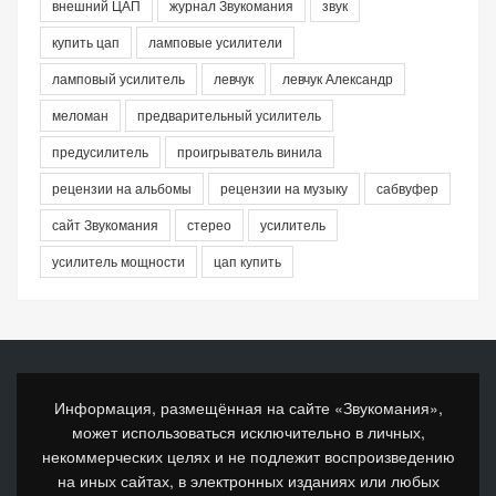
внешний ЦАП
журнал Звукомания
звук
купить цап
ламповые усилители
ламповый усилитель
левчук
левчук Александр
меломан
предварительный усилитель
предусилитель
проигрыватель винила
рецензии на альбомы
рецензии на музыку
сабвуфер
сайт Звукомания
стерео
усилитель
усилитель мощности
цап купить
Информация, размещённая на сайте «Звукомания»,
может использоваться исключительно в личных,
некоммерческих целях и не подлежит воспроизведению
на иных сайтах, в электронных изданиях или любых