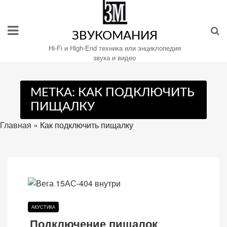
Перейти
к
содержимому
ЗВУКОМАНИЯ
Hi-Fi и High-End техника или энциклопедия
звука и видео
Настройте
МЕТКА:
КАК ПОДКЛЮЧИТЬ
файлы
ПИЩАЛКУ
cookie
для
Главная
»
Как подключить пищалку
Звукомания.
АКУСТИКА
Подключение пищалок