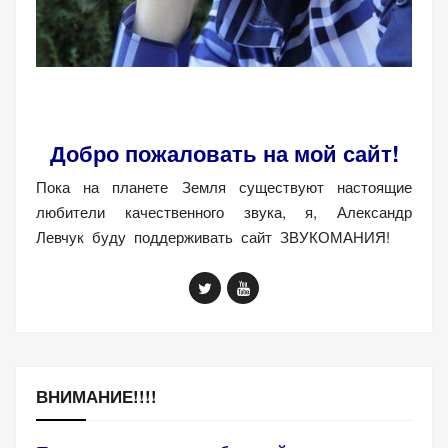
(Яндекс.Метрика).
Анонимно, без
персональных
данных.
Добро пожаловать на мой сайт!
Маркетинговые
(реклама)
Пока на планете Земля существуют настоящие
Яндекс.Директ:
любители качественного звука, я, Александр
персонализированная
Левчук буду поддерживать сайт ЗВУКОМАНИЯ!
реклама на основе
ваших интересов.
Рассказывая о своих
интересах и
поведении при
посещении нашего
сайта, вы повышаете
ВНИМАНИЕ!!!!
вероятность
просмотра