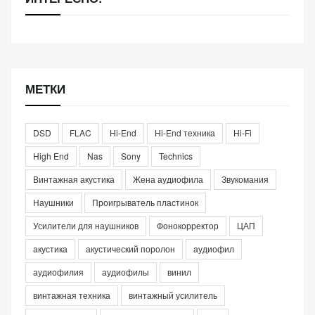
МЕТКИ
DSD
FLAC
Hi-End
Hi-End техника
Hi-Fi
High End
Nas
Sony
Technics
Винтажная акустика
Жена аудиофила
Звукомания
Наушники
Проигрыватель пластинок
Усилители для наушников
Фонокорректор
ЦАП
акустика
акустический поролон
аудиофил
аудиофилия
аудиофилы
винил
винтажная техника
винтажный усилитель