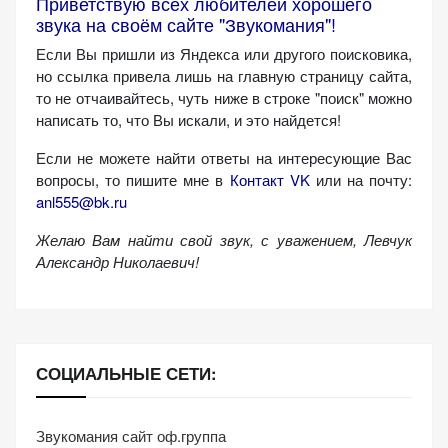
Приветствую всех любителей хорошего
персонализированного
звука на своём сайте "Звукомания"!
контента и
Если Вы пришли из Яндекса или другого поисковика,
предложений.
но ссылка привела лишь на главную страницу сайта,
то не отчаивайтесь, чуть ниже в строке "поиск" можно
написать то, что Вы искали, и это найдется!
Если не можете найти ответы на интересующие Вас
вопросы, то пишите мне в
Контакт VK
или на почту:
anl555@bk.ru
Желаю Вам найти свой звук, с уважением,
Левчук
Александр Николаевич!
СОЦИАЛЬНЫЕ СЕТИ:
Звукомания сайт оф.группа