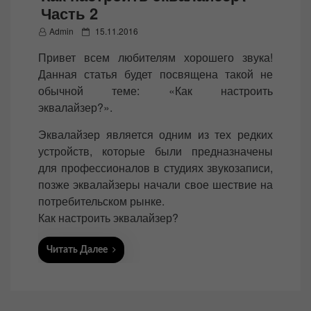
Часть 2
P
Admin
15.11.2016
o
Привет всем любителям хорошего звука!
s
Данная статья будет посвящена такой не
t
обычной теме: «Как настроить
e
эквалайзер?».
d
o
Эквалайзер является одним из тех редких
n
устройств, которые были предназначены
для профессионалов в студиях звукозаписи,
позже эквалайзеры начали свое шествие на
потребительском рынке.
Как настроить эквалайзер?
Читать Далее