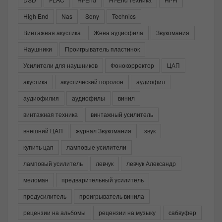
High End
Nas
Sony
Technics
Винтажная акустика
Жена аудиофила
Звукомания
Наушники
Проигрыватель пластинок
Усилители для наушников
Фонокорректор
ЦАП
акустика
акустический поролон
аудиофил
аудиофилия
аудиофилы
винил
винтажная техника
винтажный усилитель
внешний ЦАП
журнал Звукомания
звук
купить цап
ламповые усилители
ламповый усилитель
левчук
левчук Александр
меломан
предварительный усилитель
предусилитель
проигрыватель винила
рецензии на альбомы
рецензии на музыку
сабвуфер