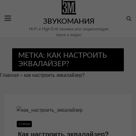
Перейти
к
содержимому
ЗВУКОМАНИЯ
Hi-Fi и High-End техника или энциклопедия
звука и видео
МЕТКА:
КАК НАСТРОИТЬ
ЭКВАЛАЙЗЕР?
Главная
»
как настроить эквалайзер?
СТАТЬИ
Как настроить эквалайзер?