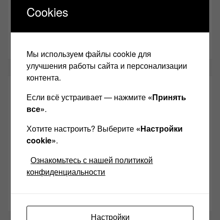
anl555@bk.ru
Cookies
Желаю Вам найти свой звук, с уважением,
Левчук
Александр Николаевич!
Мы используем файлы cookie для
улучшения работы сайта и персонализации
контента.
СОЦИАЛЬНЫЕ СЕТИ:
Если всё устраивает — нажмите
«Принять
все»
.
Звукомания сайт оф.группа
Хотите настроить? Выберите
«Настройки
Винтажная Hi-Fi и High-End техника
cookie»
.
Контакт
Ознакомьтесь с нашей политикой
конфиденциальности
Одноклассники
Youtube
Настройки