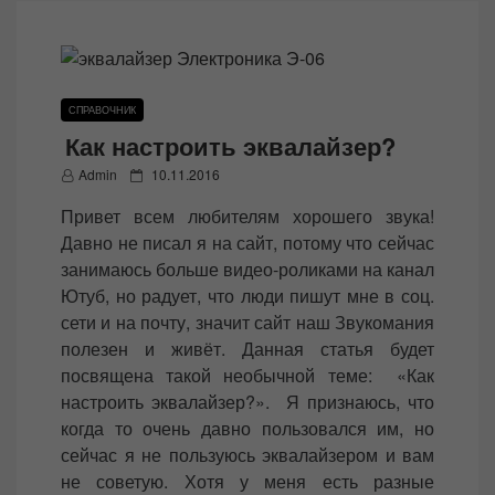
СПРАВОЧНИК
Как настроить эквалайзер?
P
Admin
10.11.2016
o
Привет всем любителям хорошего звука!
s
Давно не писал я на сайт, потому что сейчас
t
занимаюсь больше видео-роликами на канал
e
Ютуб, но радует, что люди пишут мне в соц.
d
сети и на почту, значит сайт наш Звукомания
o
полезен и живёт. Данная статья будет
n
посвящена такой необычной теме: «Как
настроить эквалайзер?». Я признаюсь, что
когда то очень давно пользовался им, но
сейчас я не пользуюсь эквалайзером и вам
не советую. Хотя у меня есть разные