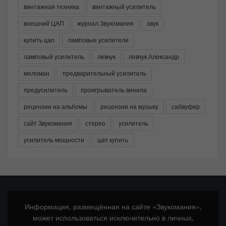
винтажная техника
винтажный усилитель
внешний ЦАП
журнал Звукомания
звук
купить цап
ламповые усилители
ламповый усилитель
левчук
левчук Александр
меломан
предварительный усилитель
предусилитель
проигрыватель винила
рецензии на альбомы
рецензии на музыку
сабвуфер
сайт Звукомания
стерео
усилитель
усилитель мощности
цап купить
Информация, размещённая на сайте «Звукомания»,
может использоваться исключительно в личных,