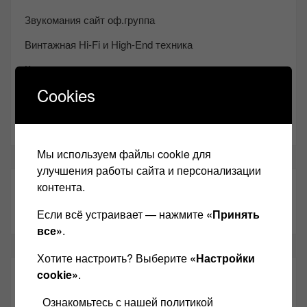
Звукомания сайт оф.группа
Винтажная Hi-Fi и High-End техника
Контакт
Cookies
Одноклассники
Youtube
Мы используем файлы cookie для
улучшения работы сайта и персонализации
контента.
ТАКЖЕ ЧИТАЕМ:
Если всё устраивает — нажмите
«Принять
все»
.
Хотите настроить? Выберите
«Настройки
cookie»
.
СВЕЖИЕ ЗАПИСИ
Ознакомьтесь с нашей политикой