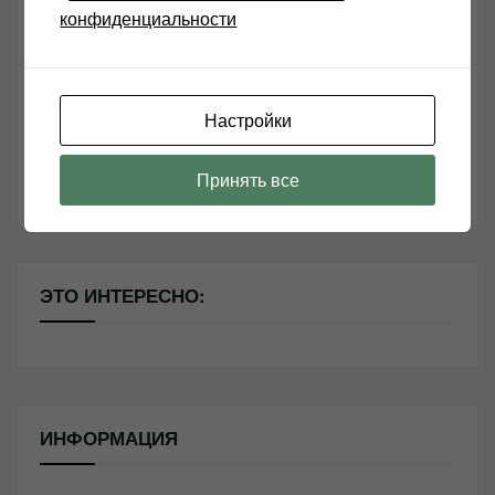
конфиденциальности
Возьмите друга в салон Hi-Fi техники
Чем дороже аудиотехника, тем лучше звучит?
Секреты Hi-Fi
Настройки
10 способов оптимизации потоковой музыки
Принять все
Почему виниловые пластинки звучат так хорошо?
ЭТО ИНТЕРЕСНО:
ИНФОРМАЦИЯ