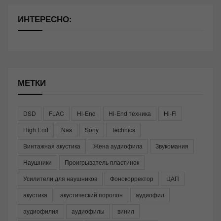
ИНТЕРЕСНО:
МЕТКИ
DSD
FLAC
Hi-End
Hi-End техника
Hi-Fi
High End
Nas
Sony
Technics
Винтажная акустика
Жена аудиофила
Звукомания
Наушники
Проигрыватель пластинок
Усилители для наушников
Фонокорректор
ЦАП
акустика
акустический поролон
аудиофил
аудиофилия
аудиофилы
винил