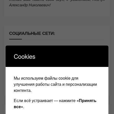
Александр Николаевич!
СОЦИАЛЬНЫЕ СЕТИ:
Звукомания сайт оф.группа
Cookies
Винтажная Hi-Fi и High-End техника
Контакт
Одноклассники
Мы используем файлы cookie для
улучшения работы сайта и персонализации
Youtube
контента.
Если всё устраивает — нажмите
«Принять
все»
.
ТАКЖЕ ЧИТАЕМ: