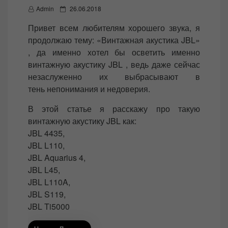
P
Admin
26.06.2018
o
Привет всем любителям хорошего звука, я
s
продолжаю тему: «Винтажная акустика JBL»
t
, да именно хотел бы осветить именно
e
винтажную акустику JBL , ведь даже сейчас
d
незаслуженно их выбрасывают в
o
тень непонимания и недоверия.
n
В этой статье я расскажу про такую
винтажную акустику JBL как:
JBL 4435,
JBL L110,
JBL Aquarius 4,
JBL L45,
JBL L110A,
JBL S119,
JBL Ti5000