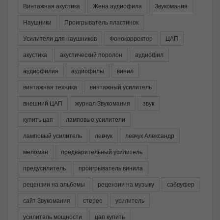
Винтажная акустика
Жена аудиофила
Звукомания
Наушники
Проигрыватель пластинок
Усилители для наушников
Фонокорректор
ЦАП
акустика
акустический поролон
аудиофил
аудиофилия
аудиофилы
винил
винтажная техника
винтажный усилитель
внешний ЦАП
журнал Звукомания
звук
купить цап
ламповые усилители
ламповый усилитель
левчук
левчук Александр
меломан
предварительный усилитель
предусилитель
проигрыватель винила
рецензии на альбомы
рецензии на музыку
сабвуфер
сайт Звукомания
стерео
усилитель
усилитель мощности
цап купить