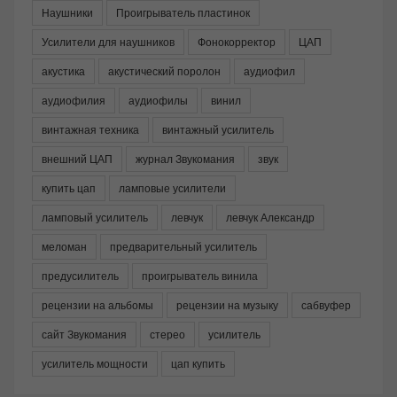
Наушники
Проигрыватель пластинок
Усилители для наушников
Фонокорректор
ЦАП
акустика
акустический поролон
аудиофил
аудиофилия
аудиофилы
винил
винтажная техника
винтажный усилитель
внешний ЦАП
журнал Звукомания
звук
купить цап
ламповые усилители
ламповый усилитель
левчук
левчук Александр
меломан
предварительный усилитель
предусилитель
проигрыватель винила
рецензии на альбомы
рецензии на музыку
сабвуфер
сайт Звукомания
стерео
усилитель
усилитель мощности
цап купить