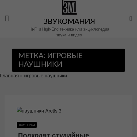
Перейти
к
содержимому
ЗВУКОМАНИЯ
Hi-Fi и High-End техника или энциклопедия
звука и видео
МЕТКА:
ИГРОВЫЕ
НАУШНИКИ
Главная
»
игровые наушники
НАУШНИКИ
Подходят студийные