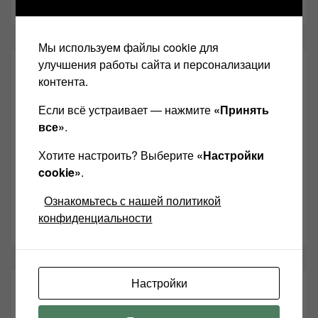
Мы используем файлы cookie для
улучшения работы сайта и персонализации
СОЦИАЛЬНЫЕ СЕТИ:
контента.
Если всё устраивает — нажмите
«Принять
Звукомания сайт оф.группа
все»
.
Винтажная Hi-Fi и High-End техника
Хотите настроить? Выберите
«Настройки
Контакт
cookie»
.
Одноклассники
Ознакомьтесь с нашей политикой
конфиденциальности
Youtube
Настройки
ТАКЖЕ ЧИТАЕМ: