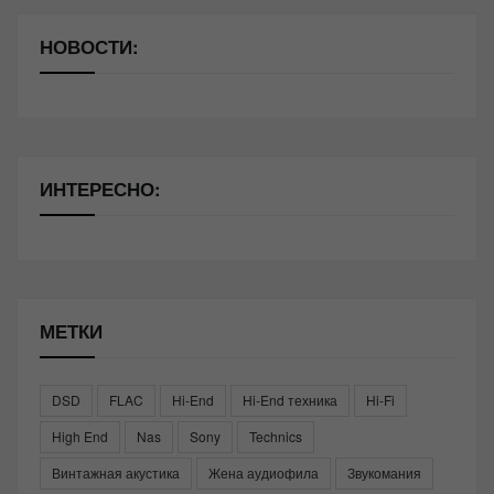
НОВОСТИ:
ИНТЕРЕСНО:
МЕТКИ
DSD
FLAC
Hi-End
Hi-End техника
Hi-Fi
High End
Nas
Sony
Technics
Винтажная акустика
Жена аудиофила
Звукомания