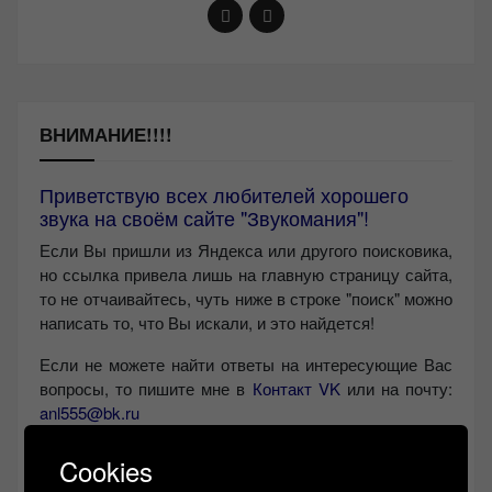
ВНИМАНИЕ!!!!
Приветствую всех любителей хорошего
звука на своём сайте "Звукомания"!
Если Вы пришли из Яндекса или другого поисковика,
но ссылка привела лишь на главную страницу сайта,
то не отчаивайтесь, чуть ниже в строке "поиск" можно
написать то, что Вы искали, и это найдется!
Если не можете найти ответы на интересующие Вас
вопросы, то пишите мне в
Контакт VK
или на почту:
anl555@bk.ru
Желаю Вам найти свой звук, с уважением,
Левчук
Cookies
Александр Николаевич!