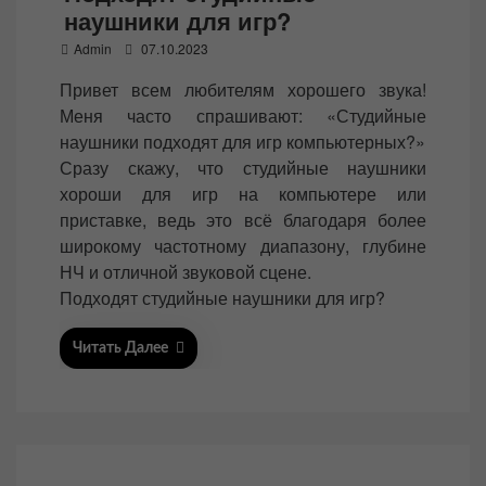
наушники для игр?
P
Admin
07.10.2023
o
Привет всем любителям хорошего звука!
s
Меня часто спрашивают: «Студийные
t
наушники подходят для игр компьютерных?»
e
Сразу скажу, что студийные наушники
d
хороши для игр на компьютере или
o
приставке, ведь это всё благодаря более
n
широкому частотному диапазону, глубине
НЧ и отличной звуковой сцене.
Подходят студийные наушники для игр?
Читать Далее