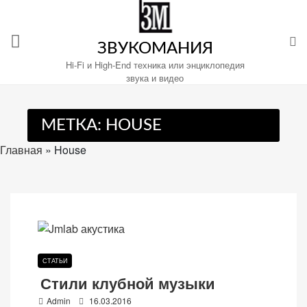
Перейти
к
содержимому
ЗВУКОМАНИЯ
Hi-Fi и High-End техника или энциклопедия
звука и видео
Настройте
МЕТКА:
HOUSE
файлы
cookie
Главная
»
House
для
Звукомания.
СТАТЬИ
Стили клубной музыки
P
Admin
16.03.2016