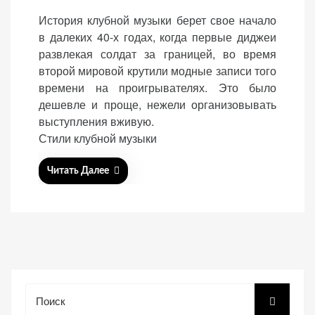
o
История клубной музыки берет свое начало
s
в далеких 40-х годах, когда первые диджеи
t
развлекая солдат за границей, во время
e
второй мировой крутили модные записи того
d
«Принять
времени на проигрывателях. Это было
o
все»
дешевле и проще, нежели организовывать
n
выступления вживую.
Стили клубной музыки
Обязательные
Читать Далее
«Настройки
(технические)
cookie»
Необходимы для
работы сайта.
Сохраняют
настройки,
корзину,
авторизацию. Они
Поиск
необходимы для
функционирования