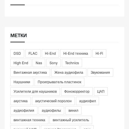
МЕТКИ
DSD
FLAC
Hi-End
Hi-End техника
Hi-Fi
High End
Nas
Sony
Technics
Винтажная акустика
Жена аудиофила
Звукомания
Наушники
Проигрыватель пластинок
Усилители для наушников
Фонокорректор
ЦАП
акустика
акустический поролон
аудиофил
аудиофилия
аудиофилы
винил
винтажная техника
винтажный усилитель