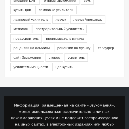
внешний ЦАП
журнал Звукомания
звук
купить цап
ламповые усилители
ламповый усилитель
левчук
левчук Александр
меломан
предварительный усилитель
предусилитель
проигрыватель винила
рецензии на альбомы
рецензии на музыку
сабвуфер
сайт Звукомания
стерео
усилитель
усилитель мощности
цап купить
Информация, размещённая на сайте «Звукомания»,
может использоваться исключительно в личных,
некоммерческих целях и не подлежит воспроизведению
на иных сайтах, в электронных изданиях или любых