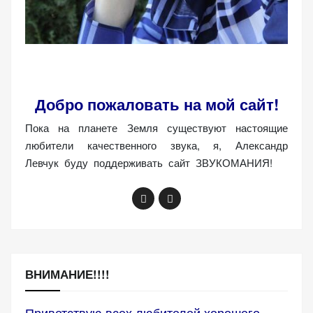
(Яндекс.Метрика).
Анонимно, без
персональных
данных.
Добро пожаловать на мой сайт!
Маркетинговые
(реклама)
Пока на планете Земля существуют настоящие
Яндекс.Директ:
любители качественного звука, я, Александр
персонализированная
Левчук буду поддерживать сайт ЗВУКОМАНИЯ!
реклама на основе
ваших интересов.
Рассказывая о своих
интересах и
поведении при
посещении нашего
сайта, вы повышаете
ВНИМАНИЕ!!!!
вероятность
просмотра
Приветствую всех любителей хорошего