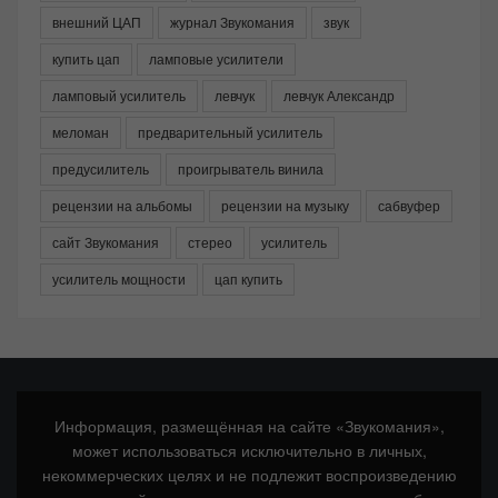
внешний ЦАП
журнал Звукомания
звук
купить цап
ламповые усилители
ламповый усилитель
левчук
левчук Александр
меломан
предварительный усилитель
предусилитель
проигрыватель винила
рецензии на альбомы
рецензии на музыку
сабвуфер
сайт Звукомания
стерео
усилитель
усилитель мощности
цап купить
Информация, размещённая на сайте «Звукомания»,
может использоваться исключительно в личных,
некоммерческих целях и не подлежит воспроизведению