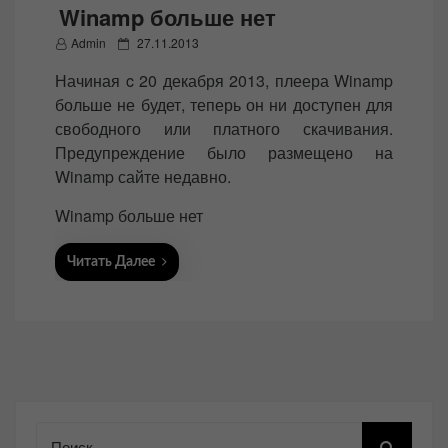
Winamp больше нет
P
Admin
27.11.2013
o
Начиная c 20 декабря 2013, плеера Winamp
s
больше не будет, теперь он ни доступен для
t
свободного или платного скачивания.
e
Предупреждение было размещено на
d
Winamp сайте недавно.
o
n
Winamp больше нет
Читать Далее
Поиск