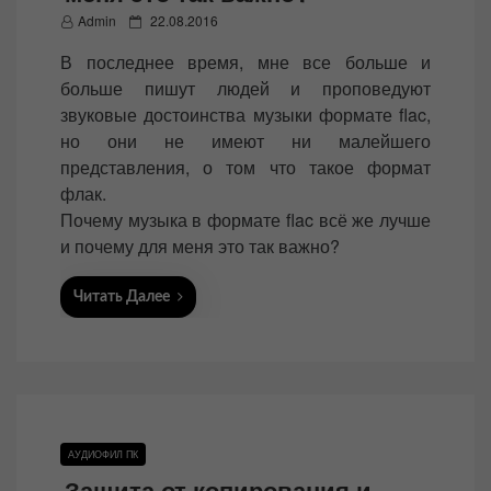
P
Admin
22.08.2016
o
В последнее время, мне все больше и
s
больше пишут людей и проповедуют
t
звуковые достоинства музыки формате flac,
e
но они не имеют ни малейшего
d
представления, о том что такое формат
o
флак.
n
Почему музыка в формате flac всё же лучше
и почему для меня это так важно?
Читать Далее
АУДИОФИЛ ПК
Защита от копирования и