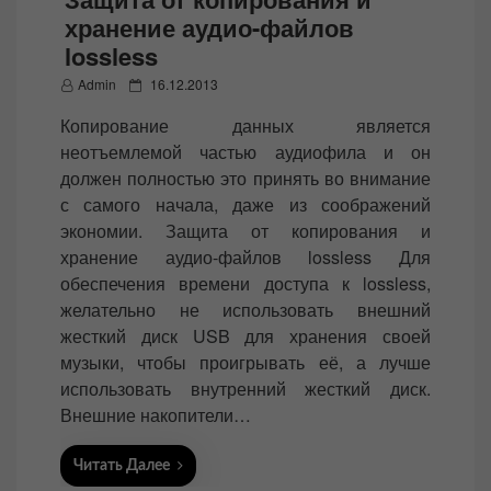
хранение аудио-файлов
lossless
P
Admin
16.12.2013
o
Копирование данных является
s
неотъемлемой частью аудиофила и он
t
должен полностью это принять во внимание
e
с самого начала, даже из соображений
d
экономии. Защита от копирования и
o
хранение аудио-файлов lossless Для
n
обеспечения времени доступа к lossless,
желательно не использовать внешний
жесткий диск USB для хранения своей
музыки, чтобы проигрывать её, а лучше
использовать внутренний жесткий диск.
Внешние накопители…
Читать Далее