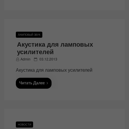
ЛАМПОВЫЙ ЗВУК
Акустика для ламповых
усилителей
P
Admin
03.12.2013
o
Акустика для ламповых усилителей
s
t
Читать Далее
e
d
o
n
НОВОСТИ