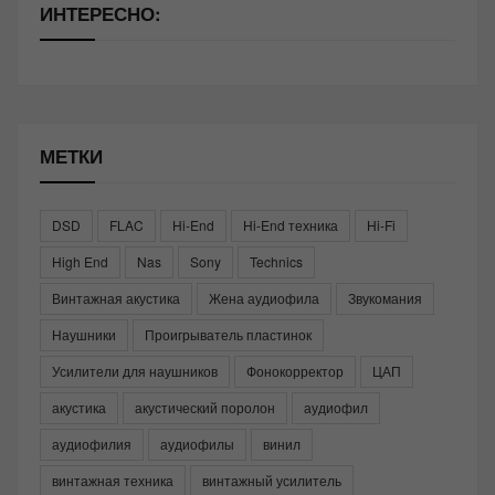
ИНТЕРЕСНО:
МЕТКИ
DSD
FLAC
Hi-End
Hi-End техника
Hi-Fi
High End
Nas
Sony
Technics
Винтажная акустика
Жена аудиофила
Звукомания
Наушники
Проигрыватель пластинок
Усилители для наушников
Фонокорректор
ЦАП
акустика
акустический поролон
аудиофил
аудиофилия
аудиофилы
винил
винтажная техника
винтажный усилитель