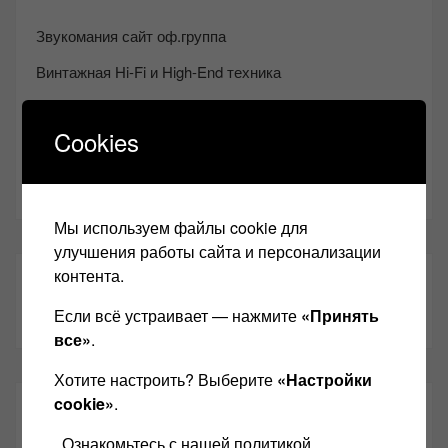
Звукомания сайт оф.группа
Винтажная Hi-Fi и High-End техника
Контакт
Cookies
Одноклассники
Youtube
Мы используем файлы cookie для
улучшения работы сайта и персонализации
контента.
ТАКЖЕ ЧИТАЕМ:
Если всё устраивает — нажмите
«Принять
все»
.
Хотите настроить? Выберите
«Настройки
cookie»
.
СВЕЖИЕ ЗАПИСИ
Ознакомьтесь с нашей политикой