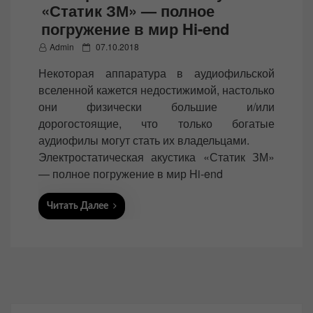
«Статик ЗМ» — полное
погружение в мир Hi-end
P
Admin
07.10.2018
o
Некоторая аппаратура в аудиофильской
s
вселенной кажется недостижимой, настолько
t
они физически большие и/или
e
дорогостоящие, что только богатые
d
аудиофилы могут стать их владельцами.
o
Электростатическая акустика «Статик ЗМ»
n
— полное погружение в мир Hi-end
Читать Далее