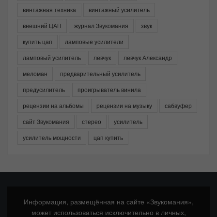
винтажная техника
винтажный усилитель
внешний ЦАП
журнал Звукомания
звук
купить цап
ламповые усилители
ламповый усилитель
левчук
левчук Александр
меломан
предварительный усилитель
предусилитель
проигрыватель винила
рецензии на альбомы
рецензии на музыку
сабвуфер
сайт Звукомания
стерео
усилитель
усилитель мощности
цап купить
Информация, размещённая на сайте «Звукомания»,
может использоваться исключительно в личных,