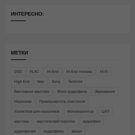
ИНТЕРЕСНО:
МЕТКИ
DSD
FLAC
Hi-End
Hi-End техника
Hi-Fi
High End
Nas
Sony
Technics
Винтажная акустика
Жена аудиофила
Звукомания
Наушники
Проигрыватель пластинок
Усилители для наушников
Фонокорректор
ЦАП
акустика
акустический поролон
аудиофил
аудиофилия
аудиофилы
винил