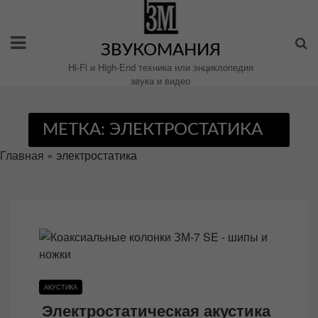
Перейти
к
содержимому
ЗВУКОМАНИЯ
Hi-Fi и High-End техника или энциклопедия
звука и видео
МЕТКА:
ЭЛЕКТРОСТАТИКА
Главная
»
электростатика
АКУСТИКА
Электростатическая акустика