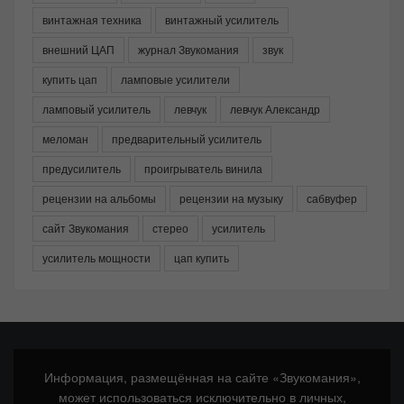
винтажная техника
винтажный усилитель
внешний ЦАП
журнал Звукомания
звук
купить цап
ламповые усилители
ламповый усилитель
левчук
левчук Александр
меломан
предварительный усилитель
предусилитель
проигрыватель винила
рецензии на альбомы
рецензии на музыку
сабвуфер
сайт Звукомания
стерео
усилитель
усилитель мощности
цап купить
Информация, размещённая на сайте «Звукомания»,
может использоваться исключительно в личных,