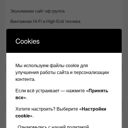
Звукомания сайт оф.группа
Винтажная Hi-Fi и High-End техника
Контакт
Cookies
Одноклассники
Youtube
Мы используем файлы cookie для
улучшения работы сайта и персонализации
контента.
ТАКЖЕ ЧИТАЕМ:
Если всё устраивает — нажмите
«Принять
все»
.
Хотите настроить? Выберите
«Настройки
cookie»
.
СВЕЖИЕ ЗАПИСИ
Ознакомьтесь с нашей политикой