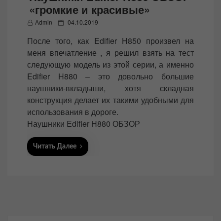
«громкие и красивые»
P
Admin
04.10.2019
o
После того, как Edifier H850 произвел на
s
меня впечатление , я решил взять на тест
t
следующую модель из этой серии, а именно
e
Edifier H880 – это довольно большие
d
наушники-вкладыши, хотя складная
o
конструкция делает их такими удобными для
n
использования в дороге.
Наушники Edifier H880 ОБЗОР
Читать Далее