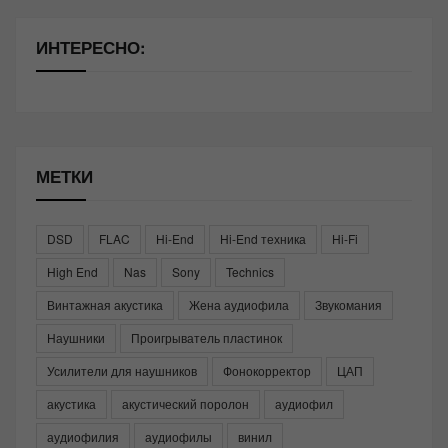
ИНТЕРЕСНО:
МЕТКИ
DSD
FLAC
Hi-End
Hi-End техника
Hi-Fi
High End
Nas
Sony
Technics
Винтажная акустика
Жена аудиофила
Звукомания
Наушники
Проигрыватель пластинок
Усилители для наушников
Фонокорректор
ЦАП
акустика
акустический поролон
аудиофил
аудиофилия
аудиофилы
винил