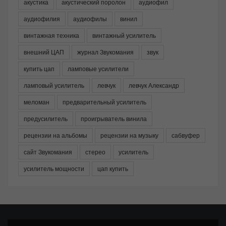
акустика
акустический поролон
аудиофил
аудиофилия
аудиофилы
винил
винтажная техника
винтажный усилитель
внешний ЦАП
журнал Звукомания
звук
купить цап
ламповые усилители
ламповый усилитель
левчук
левчук Александр
меломан
предварительный усилитель
предусилитель
проигрыватель винила
рецензии на альбомы
рецензии на музыку
сабвуфер
сайт Звукомания
стерео
усилитель
усилитель мощности
цап купить