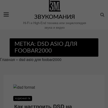
Перейти
к
содержимому
ЗВУКОМАНИЯ
Hi-Fi и High-End техника или энциклопедия
звука и видео
МЕТКА:
DSD ASIO ДЛЯ
FOOBAR2000
Главная
»
dsd asio для foobar2000
АУДИОФИЛ ПК
Как настроить DSD на