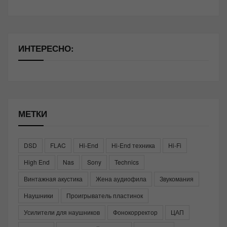
ИНТЕРЕСНО:
МЕТКИ
DSD
FLAC
Hi-End
Hi-End техника
Hi-Fi
High End
Nas
Sony
Technics
Винтажная акустика
Жена аудиофила
Звукомания
Наушники
Проигрыватель пластинок
Усилители для наушников
Фонокорректор
ЦАП