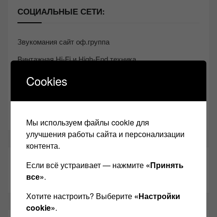
СОЦИАЛЬНЫЕ СЕТИ:
Звукомания сайт оф.группа
Винтажная Hi-Fi и High-End техника
Контакт
Cookies
Одноклассники
Youtube
Мы используем файлы cookie для
улучшения работы сайта и персонализации
контента.
ТАКЖЕ ЧИТАЕМ:
Если всё устраивает — нажмите
«Принять
все»
.
Хотите настроить? Выберите
«Настройки
cookie»
.