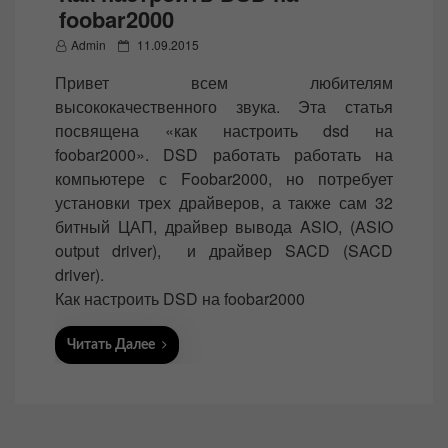
foobar2000
P
Admin
11.09.2015
o
Привет всем любителям
s
высококачественного звука. Эта статья
t
посвящена «как настроить dsd на
e
foobar2000». DSD работать работать на
d
компьютере с Foobar2000, но потребует
o
установки трех драйверов, а также сам 32
n
битный ЦАП, драйвер вывода ASIO, (ASIO
output driver), и драйвер SACD (SACD
driver).
Как настроить DSD на foobar2000
Читать Далее