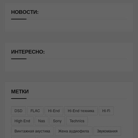
НОВОСТИ:
ИНТЕРЕСНО:
МЕТКИ
DSD
FLAC
Hi-End
Hi-End техника
Hi-Fi
High End
Nas
Sony
Technics
Винтажная акустика
Жена аудиофила
Звукомания