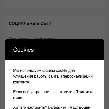
СОЦИАЛЬНЫЕ СЕТИ:
Звукомания сайт оф.группа
Винтажная Hi-Fi и High-End техника
Cookies
Контакт
Одноклассники
Мы используем файлы cookie для
Youtube
улучшения работы сайта и персонализации
контента.
Если всё устраивает — нажмите
«Принять
все»
.
ТАКЖЕ ЧИТАЕМ:
Хотите настроить? Выберите
«Настройки