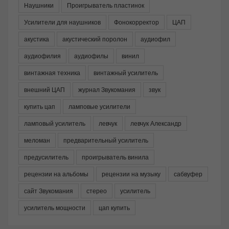
Наушники
Проигрыватель пластинок
Усилители для наушников
Фонокорректор
ЦАП
акустика
акустический поролон
аудиофил
аудиофилия
аудиофилы
винил
винтажная техника
винтажный усилитель
внешний ЦАП
журнал Звукомания
звук
купить цап
ламповые усилители
ламповый усилитель
левчук
левчук Александр
меломан
предварительный усилитель
предусилитель
проигрыватель винила
рецензии на альбомы
рецензии на музыку
сабвуфер
сайт Звукомания
стерео
усилитель
усилитель мощности
цап купить