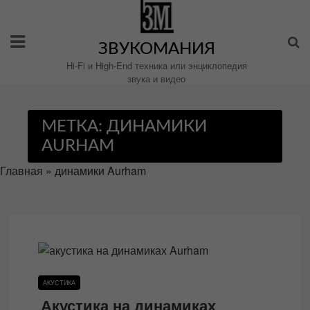
Перейти
к
содержимому
ЗВУКОМАНИЯ
Hi-Fi и High-End техника или энциклопедия
звука и видео
МЕТКА:
ДИНАМИКИ
AURHAM
Главная
»
динамики Aurham
АКУСТИКА
Акустика на динамиках