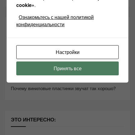
cookie»
.
Ознакомьтесь с нашей политикой
конфиденциальности
СВЕЖИЕ ЗАПИСИ
Возьмите друга в салон Hi-Fi техники
Настройки
Чем дороже аудиотехника, тем лучше звучит?
Секреты Hi-Fi
Принять все
10 способов оптимизации потоковой музыки
Почему виниловые пластинки звучат так хорошо?
ЭТО ИНТЕРЕСНО: