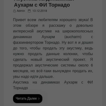
Аухарм с ФИ Торнадо
P
Admin
13.12.2018
o
Привет всем любителям хорошего звука! В
s
этом обзоре я расскажу о довольно
t
интересной акустике на широкополосных
e
динамиках Аухарм (aucharm) с
d
фазоинвертором Торнадо. Ну вот я и дошел
o
до того, чтобы продать эту акустику, ведь
n
нужно продать данные колонки, чтобы
сделать новый акустический проект. Я
продержал акустические системы около 6
месяцев, но всё-таки вынужден продать их,
увы надо идти дальше.
Акустика на динамиках Аухарм с ФИ
Торнадо
Читать Далее