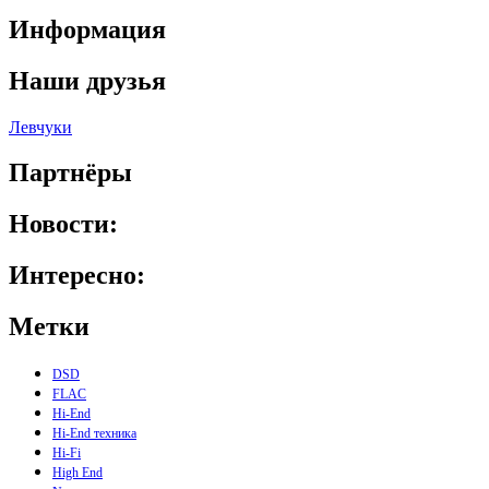
Информация
Наши друзья
Левчуки
Партнёры
Новости:
Интересно:
Метки
DSD
FLAC
Hi-End
Hi-End техника
Hi-Fi
High End