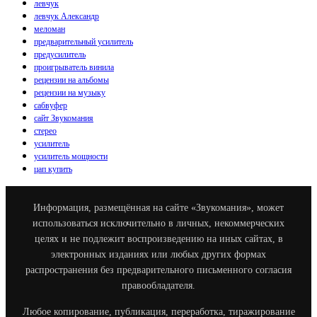
левчук
левчук Александр
меломан
предварительный усилитель
предусилитель
проигрыватель винила
рецензии на альбомы
рецензии на музыку
сабвуфер
сайт Звукомания
стерео
усилитель
усилитель мощности
цап купить
Информация, размещённая на сайте «Звукомания», может
использоваться исключительно в личных, некоммерческих
целях и не подлежит воспроизведению на иных сайтах, в
электронных изданиях или любых других формах
распространения без предварительного письменного согласия
правообладателя.
Любое копирование, публикация, переработка, тиражирование