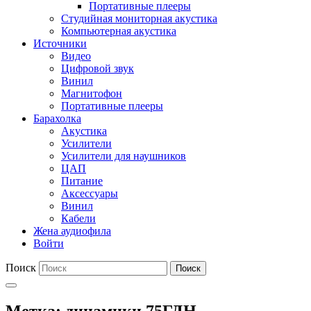
Портативные плееры
Студийная мониторная акустика
Компьютерная акустика
Источники
Видео
Цифровой звук
Винил
Магнитофон
Портативные плееры
Барахолка
Акустика
Усилители
Усилители для наушников
ЦАП
Питание
Аксессуары
Винил
Кабели
Жена аудиофила
Войти
Поиск
Поиск
Метка:
динамики 75ГДН