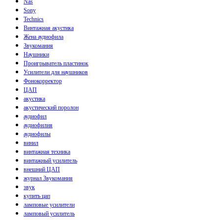
Nas
Sony
Technics
Винтажная акустика
Жена аудиофила
Звукомания
Наушники
Проигрыватель пластинок
Усилители для наушников
Фонокорректор
ЦАП
акустика
акустический поролон
аудиофил
аудиофилия
аудиофилы
винил
винтажная техника
винтажный усилитель
внешний ЦАП
журнал Звукомания
звук
купить цап
ламповые усилители
ламповый усилитель