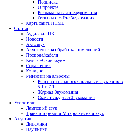
Подписка
О проекте
Реклама на сайте Звукомания
Отзывы о сайте Звукомания
Карта сайта HTML
Статьи
Аудиофил ПК
Новости
Автозвук
Акустическая обработка помещений
Провода/кабели
Книга «Свой звук»
Справочник
Конкурс
Рецензии на альбомы
Рецензии на многоканальный звук кино в
5.1 и 7.1
Журнал Звукомания
Скачать журнал Звукомания
Усилители
Ламповый звук
Транзисторный и Микросхемный звук
Акустика
Динамики
Наушники